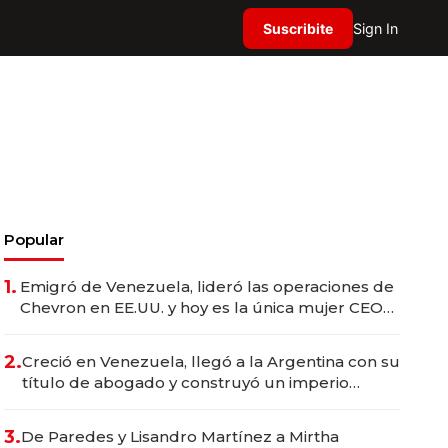
Suscribite
Sign In
Popular
1.
Emigró de Venezuela, lideró las operaciones de
Chevron en EE.UU. y hoy es la única mujer CEO
en Vaca Muerta
2.
Creció en Venezuela, llegó a la Argentina con su
título de abogado y construyó un imperio
gastronómico que revoluciona las marcas "fast
premium"
3.
De Paredes y Lisandro Martínez a Mirtha