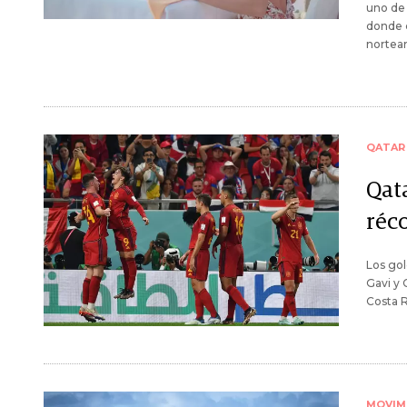
uno de 
donde c
norteam
QATAR
Qat
réc
Los gol
Gavi y 
Costa R
MOVIM