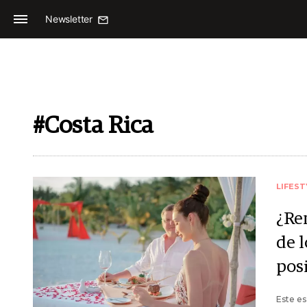
Newsletter
#Costa Rica
LIFEST
¿Re
de 
pos
Este es