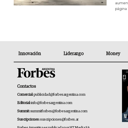
aumento
página 
Innovación
Liderazgo
Money
Contactos
Comercial:
publicidad@forbesargentina.com
Editorial:
info@forbesargentina.com
Summit:
summitforbes@forbesargentina.com
Suscripciones:
suscripciones@forbes.ar
Forbes Argentina es publicada por HT Media SA.