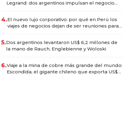
Legrand: dos argentinos impulsan el negocio
del wellness deportivo y el cuidado corporal
4.
El nuevo lujo corporativo: por qué en Perú los
viajes de negocios dejan de ser reuniones para
convertirse en experiencias transformadoras
5.
Dos argentinos levantaron US$ 6,2 millones de
la mano de Rauch, Englebienne y Woloski
6.
Viaje a la mina de cobre más grande del mundo:
Escondida, el gigante chileno que exporta US$
14.000 millones anuales