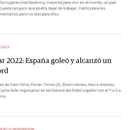
los lugares más baratos (y mejores) para vivir en el mundo, un país
uesta tan poco que podría dejar de trabajar. Califica para los
ericanos, pero no sólo para ellos.
 2022
ar 2022: España goleó y alcanzó un
ord
es de Dani Olmo, Ferrán Torres (2), Álvaro Morata, Marco Asensio,
Carlos Soler ingresaron en las historia del fútbol español con el 7 a 0 a
ica
IENTO INSPIRADOR