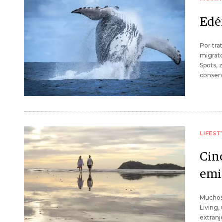
Edé
Por tra
migrato
Spots, 
conserv
LIFEST
Cinc
emi
Muchos 
Living,
extranj