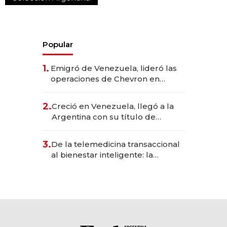
Popular
1.
Emigró de Venezuela, lideró las
operaciones de Chevron en
EE.UU. y hoy es la única mujer
CEO en Vaca Muerta
2.
Creció en Venezuela, llegó a la
Argentina con su título de
abogado y construyó un imperio
gastronómico que revoluciona
3.
De la telemedicina transaccional
las marcas "fast premium"
al bienestar inteligente: la
evolución de doc24 para
transformar a las organizaciones