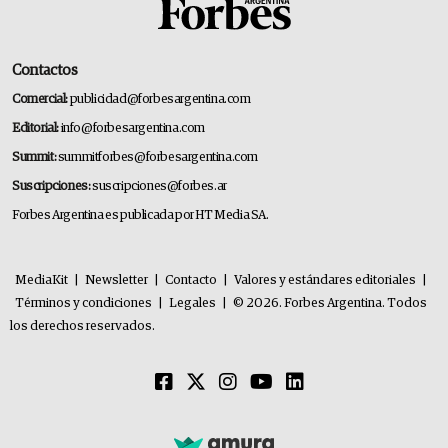
Contactos
Comercial:
publicidad@forbesargentina.com
Editorial:
info@forbesargentina.com
Summit:
summitforbes@forbesargentina.com
Suscripciones:
suscripciones@forbes.ar
Forbes Argentina es publicada por HT Media SA.
MediaKit
|
Newsletter
|
Contacto
|
Valores y estándares editoriales
|
Términos y condiciones
|
Legales
|
© 2026. Forbes Argentina. Todos
los derechos reservados.