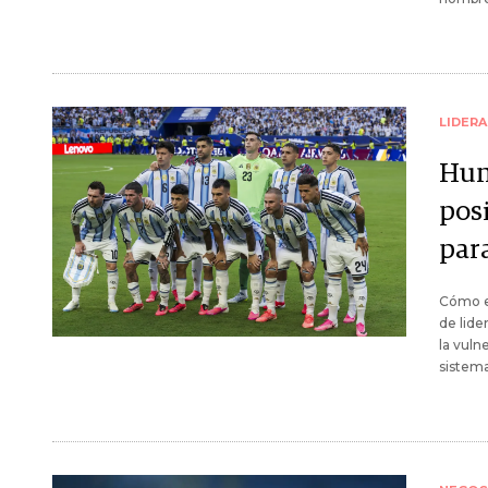
LIDER
Hum
pos
par
Cómo el
de lide
la vuln
sistema