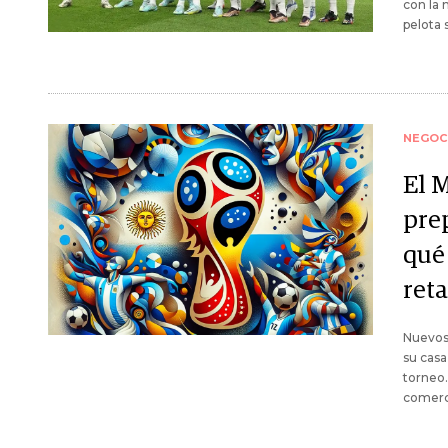
con la 
pelota
NEGOC
El 
pre
qué
reta
Nuevos 
su casa
torneo.
comerci