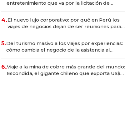
entretenimiento que va por la licitación de
Tecnópolis junto a Fénix
4.
El nuevo lujo corporativo: por qué en Perú los
viajes de negocios dejan de ser reuniones para
convertirse en experiencias transformadoras
5.
Del turismo masivo a los viajes por experiencias:
cómo cambia el negocio de la asistencia al
viajero
6.
Viaje a la mina de cobre más grande del mundo:
Escondida, el gigante chileno que exporta US$
14.000 millones anuales