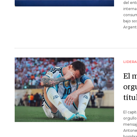
del ent
interna
consum
bajo so
Argent
LIDER
El m
orgu
títu
El capi
orgullo
mensaje
Antone
hombre 