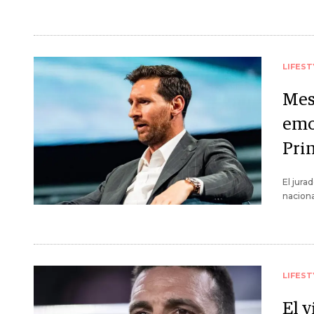
LIFEST
Mes
emoc
Pri
El jura
naciona
LIFEST
El 