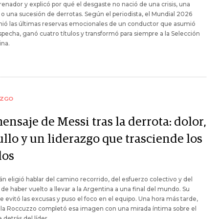
renador y explicó por qué el desgaste no nació de una crisis, una
 o una sucesión de derrotas. Según el periodista, el Mundial 2026
ió las últimas reservas emocionales de un conductor que asumió
specha, ganó cuatro títulos y transformó para siempre a la Selección
ina.
AZGO
ensaje de Messi tras la derrota: dolor,
llo y un liderazgo que trasciende los
los
tán eligió hablar del camino recorrido, del esfuerzo colectivo y del
 de haber vuelto a llevar a la Argentina a una final del mundo. Su
 evitó las excusas y puso el foco en el equipo. Una hora más tarde,
la Roccuzzo completó esa imagen con una mirada íntima sobre el
detrás del líder.