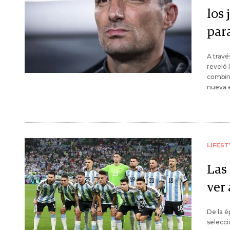
los
par
A travé
reveló 
combinó
nueva e
LIFEST
Las
ver 
De la é
selecci