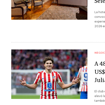
Sel
La hote
convoca
experie
2026 en
NEGOC
A 4
US$
Jul
El club
elevó l
también