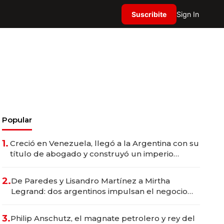
Suscribite
Sign In
Popular
1.
Creció en Venezuela, llegó a la Argentina con su
título de abogado y construyó un imperio
gastronómico que revoluciona las marcas "fast
premium"
2.
De Paredes y Lisandro Martínez a Mirtha
Legrand: dos argentinos impulsan el negocio
del wellness deportivo y el cuidado corporal
3.
Philip Anschutz, el magnate petrolero y rey del