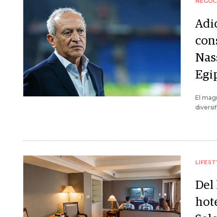
NEGOC
Adid
con
Nas
Egi
El magn
diversi
LIFEST
Del 
hote