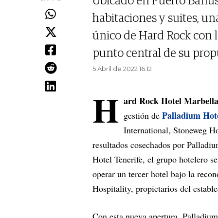
Ubicado en Puerto Banús 
habitaciones y suites, una
único de Hard Rock con 
punto central de su prop
5 Abril de 2022 16.12
H
ard Rock Hotel Marbella 
Palladium Hot
gestión de
International, Stoneweg Ho
resultados cosechados por Palladi
Hotel Tenerife, el grupo hotelero s
operar un tercer hotel bajo la reco
Hospitality, propietarios del estab
Con esta nueva apertura, Palladiu