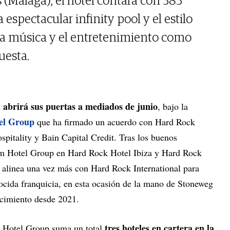
(Málaga), el hotel contará con 383
 espectacular infinity pool y el estilo
la música y el entretenimiento como
uesta.
abrirá sus puertas a mediados de junio
, bajo la
el Group
que ha firmado un acuerdo con Hard Rock
spitality y Bain Capital Credit. Tras los buenos
um Hotel Group en Hard Rock Hotel Ibiza y Hard Rock
e alinea una vez más con Hard Rock International para
nocida franquicia, en esta ocasión de la mano de Stoneweg
lecimiento desde 2021.
tres hoteles en cartera en la
m Hotel Group suma un total