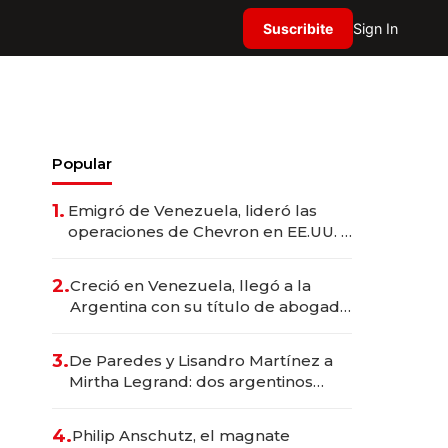
Suscribite
Sign In
Popular
1.
Emigró de Venezuela, lideró las
operaciones de Chevron en EE.UU. y
hoy es la única mujer CEO en Vaca
Muerta
2.
Creció en Venezuela, llegó a la
Argentina con su título de abogado
y construyó un imperio
gastronómico que revoluciona las
3.
De Paredes y Lisandro Martínez a
marcas "fast premium"
Mirtha Legrand: dos argentinos
impulsan el negocio del wellness
deportivo y el cuidado corporal
4.
Philip Anschutz, el magnate