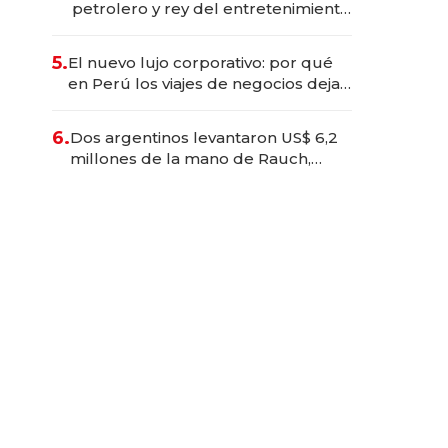
petrolero y rey del entretenimiento
que va por la licitación de
Tecnópolis junto a Fénix
5.
El nuevo lujo corporativo: por qué
en Perú los viajes de negocios dejan
de ser reuniones para convertirse
en experiencias transformadoras
6.
Dos argentinos levantaron US$ 6,2
millones de la mano de Rauch,
Englebienne y Woloski