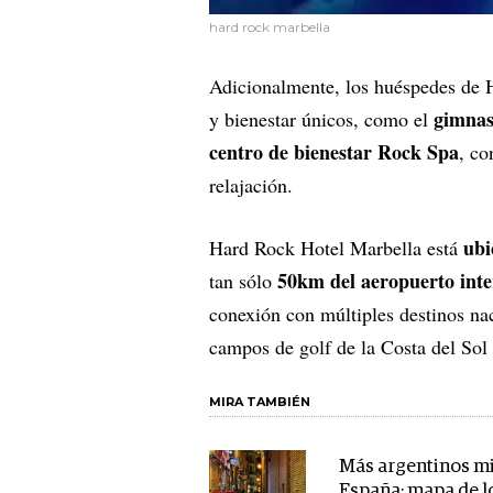
hard rock marbella
Adicionalmente, los huéspedes de H
gimnas
y bienestar únicos, como el
centro de bienestar Rock Spa
, co
relajación.
ubi
Hard Rock Hotel Marbella está
50km del aeropuerto int
tan sólo
conexión con múltiples destinos nac
campos de golf de la Costa del Sol 
MIRA TAMBIÉN
Más argentinos m
España: mapa de l