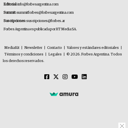
Editorial:
info@forbesargentina.com
Summit:
summitforbes@forbesargentina.com
Suscripciones:
suscripciones@forbes.ar
Forbes Argentina es publicada por HT Media SA.
MediaKit
|
Newsletter
|
Contacto
|
Valores y estándares editoriales
|
Términos y condiciones
|
Legales
|
© 2026. Forbes Argentina. Todos
los derechos reservados.