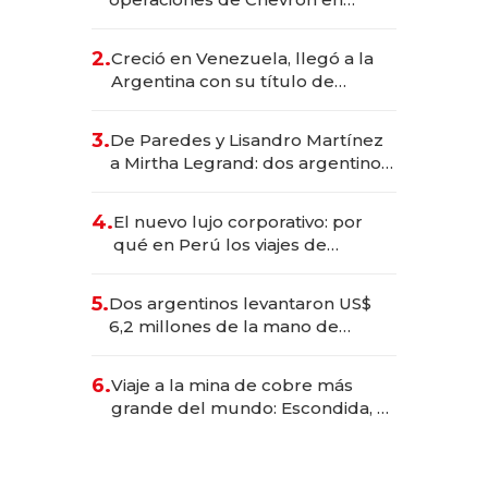
EE.UU. y hoy es la única mujer
CEO en Vaca Muerta
2.
Creció en Venezuela, llegó a la
Argentina con su título de
abogado y construyó un imperio
gastronómico que revoluciona
3.
De Paredes y Lisandro Martínez
las marcas "fast premium"
a Mirtha Legrand: dos argentinos
impulsan el negocio del wellness
deportivo y el cuidado corporal
4.
El nuevo lujo corporativo: por
qué en Perú los viajes de
negocios dejan de ser reuniones
para convertirse en experiencias
5.
Dos argentinos levantaron US$
transformadoras
6,2 millones de la mano de
Rauch, Englebienne y Woloski
6.
Viaje a la mina de cobre más
grande del mundo: Escondida, el
gigante chileno que exporta US$
14.000 millones anuales