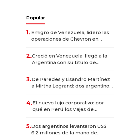
Popular
1.
Emigró de Venezuela, lideró las
operaciones de Chevron en
EE.UU. y hoy es la única mujer
CEO en Vaca Muerta
2.
Creció en Venezuela, llegó a la
Argentina con su título de
abogado y construyó un imperio
gastronómico que revoluciona
3.
De Paredes y Lisandro Martínez
las marcas "fast premium"
a Mirtha Legrand: dos argentinos
impulsan el negocio del wellness
deportivo y el cuidado corporal
4.
El nuevo lujo corporativo: por
qué en Perú los viajes de
negocios dejan de ser reuniones
para convertirse en experiencias
5.
Dos argentinos levantaron US$
transformadoras
6,2 millones de la mano de
Rauch, Englebienne y Woloski