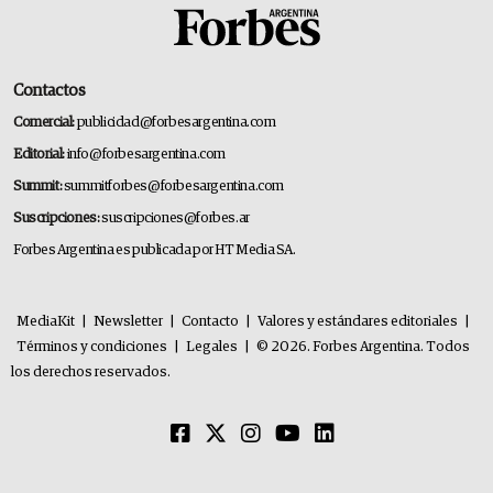
Contactos
Comercial:
publicidad@forbesargentina.com
Editorial:
info@forbesargentina.com
Summit:
summitforbes@forbesargentina.com
Suscripciones:
suscripciones@forbes.ar
Forbes Argentina es publicada por HT Media SA.
MediaKit
|
Newsletter
|
Contacto
|
Valores y estándares editoriales
|
Términos y condiciones
|
Legales
|
© 2026. Forbes Argentina. Todos
los derechos reservados.