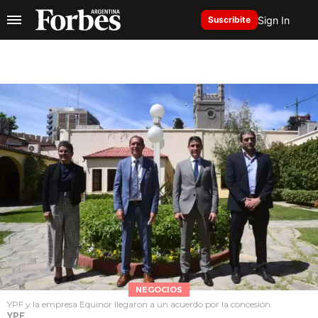
Sign In
Suscribite
NEGOCIOS
YPF y la empresa Equinor llegaron a un acuerdo por la concesión.
YPF