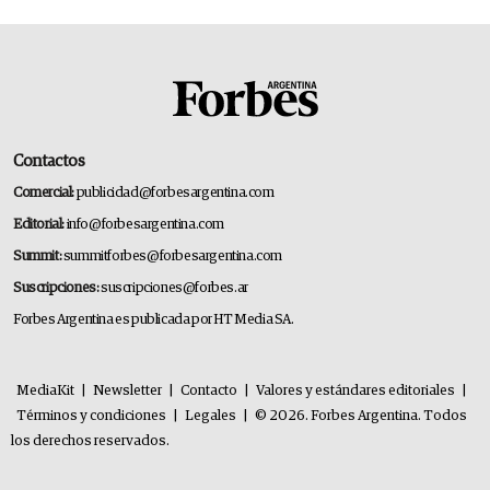
Contactos
Comercial:
publicidad@forbesargentina.com
Editorial:
info@forbesargentina.com
Summit:
summitforbes@forbesargentina.com
Suscripciones:
suscripciones@forbes.ar
Forbes Argentina es publicada por HT Media SA.
MediaKit
|
Newsletter
|
Contacto
|
Valores y estándares editoriales
|
Términos y condiciones
|
Legales
|
© 2026. Forbes Argentina. Todos
los derechos reservados.