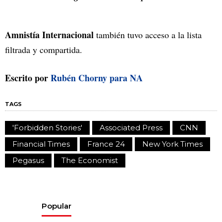
Amnistía Internacional
también tuvo acceso a la lista
filtrada y compartida.
Escrito por
Rubén Chorny para NA
TAGS
'Forbidden Stories'
Associated Press
CNN
Financial Times
France 24
New York Times
Pegasus
The Economist
Popular