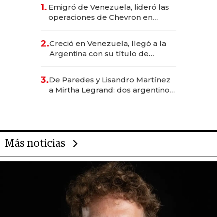
1.
Emigró de Venezuela, lideró las
operaciones de Chevron en
EE.UU. y hoy es la única mujer
CEO en Vaca Muerta
2.
Creció en Venezuela, llegó a la
Argentina con su título de
abogado y construyó un imperio
gastronómico que revoluciona
3.
De Paredes y Lisandro Martínez
las marcas "fast premium"
a Mirtha Legrand: dos argentinos
impulsan el negocio del wellness
deportivo y el cuidado corporal
Más noticias