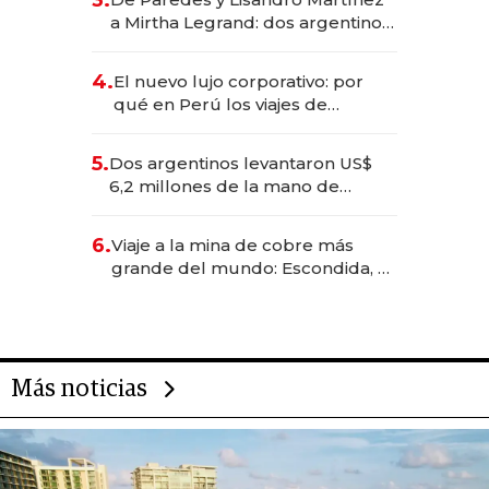
las marcas "fast premium"
a Mirtha Legrand: dos argentinos
impulsan el negocio del wellness
deportivo y el cuidado corporal
4.
El nuevo lujo corporativo: por
qué en Perú los viajes de
negocios dejan de ser reuniones
para convertirse en experiencias
5.
Dos argentinos levantaron US$
transformadoras
6,2 millones de la mano de
Rauch, Englebienne y Woloski
6.
Viaje a la mina de cobre más
grande del mundo: Escondida, el
gigante chileno que exporta US$
14.000 millones anuales
Más noticias