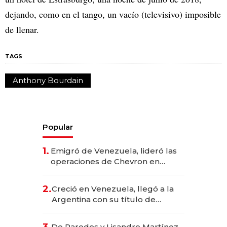
dejando, como en el tango, un vacío (televisivo) imposible
de llenar.
TAGS
Anthony Bourdain
Popular
1.
Emigró de Venezuela, lideró las
operaciones de Chevron en
EE.UU. y hoy es la única mujer
CEO en Vaca Muerta
2.
Creció en Venezuela, llegó a la
Argentina con su título de
abogado y construyó un imperio
gastronómico que revoluciona
3.
De Paredes y Lisandro Martínez