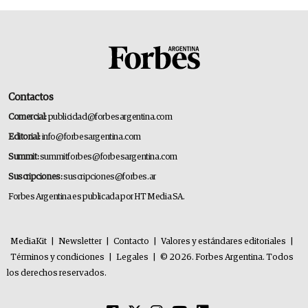
Contactos
Comercial:
publicidad@forbesargentina.com
Editorial:
info@forbesargentina.com
Summit:
summitforbes@forbesargentina.com
Suscripciones:
suscripciones@forbes.ar
Forbes Argentina es publicada por HT Media SA.
MediaKit
|
Newsletter
|
Contacto
|
Valores y estándares editoriales
|
Términos y condiciones
|
Legales
|
© 2026. Forbes Argentina. Todos
los derechos reservados.