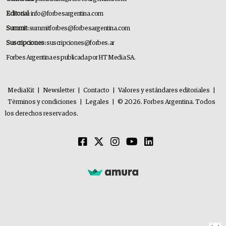
Editorial:
info@forbesargentina.com
Summit:
summitforbes@forbesargentina.com
Suscripciones:
suscripciones@forbes.ar
Forbes Argentina es publicada por HT Media SA.
MediaKit
|
Newsletter
|
Contacto
|
Valores y estándares editoriales
|
Términos y condiciones
|
Legales
|
© 2026. Forbes Argentina. Todos
los derechos reservados.