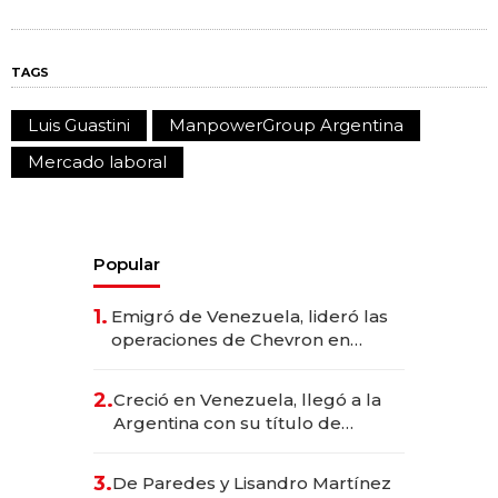
TAGS
Luis Guastini
ManpowerGroup Argentina
Mercado laboral
Popular
1.
Emigró de Venezuela, lideró las
operaciones de Chevron en
EE.UU. y hoy es la única mujer
CEO en Vaca Muerta
2.
Creció en Venezuela, llegó a la
Argentina con su título de
abogado y construyó un imperio
gastronómico que revoluciona
3.
De Paredes y Lisandro Martínez
las marcas "fast premium"