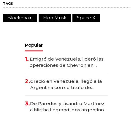
TAGS
Blockchain
Elon Musk
Space X
Popular
1.
Emigró de Venezuela, lideró las
operaciones de Chevron en
EE.UU. y hoy es la única mujer
CEO en Vaca Muerta
2.
Creció en Venezuela, llegó a la
Argentina con su título de
abogado y construyó un imperio
gastronómico que revoluciona
3.
De Paredes y Lisandro Martínez
las marcas "fast premium"
a Mirtha Legrand: dos argentinos
impulsan el negocio del wellness
deportivo y el cuidado corporal