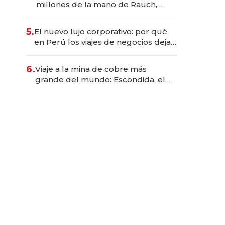
millones de la mano de Rauch,
Englebienne y Woloski
5.
El nuevo lujo corporativo: por qué
en Perú los viajes de negocios dejan
de ser reuniones para convertirse
en experiencias transformadoras
6.
Viaje a la mina de cobre más
grande del mundo: Escondida, el
gigante chileno que exporta US$
14.000 millones anuales