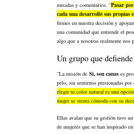
Pasar por 
miradas y comentarios. "
cada una desarrolló sus propias e
firmes en nuestra decisión y apoya
una comunidad que entiende el pro
algo que a nosotras realmente nos p
Un grupo que defiende 
Sí, son canas
"La misión de
es pro
pelo, sin sentirnos presionadas por
elegir tu color natural es una opc
mujer se sienta cómoda con su deci
Ellas avalan que su gestión tuvo u
de mujeres que se han inspirado en s