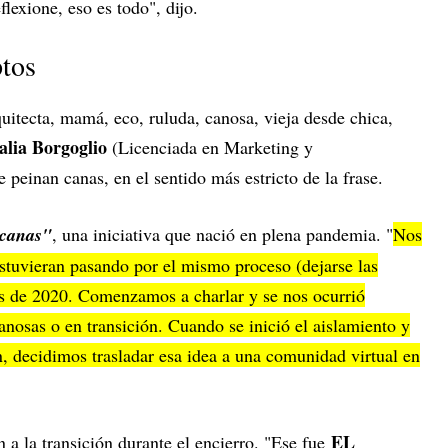
flexione, eso es todo", dijo.
ptos
uitecta, mamá, eco, ruluda, canosa, vieja desde chica,
alia Borgoglio
(Licenciada en Marketing y
peinan canas, en el sentido más estricto de la frase.
 canas"
, una iniciativa que nació en plena pandemia. "
Nos
tuvieran pasando por el mismo proceso (dejarse las
ios de 2020. Comenzamos a charlar y se nos ocurrió
nosas o en transición. Cuando se inició el aislamiento y
n, decidimos trasladar esa idea a una comunidad virtual en
EL
a la transición durante el encierro. "Ese fue