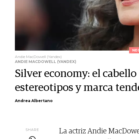
NE
Andie MacDowell (Yandex)
ANDIE MACDOWELL (YANDEX)
Silver economy: el cabello
estereotipos y marca tend
Andrea Albertano
SHARE
La actriz Andie MacDowel