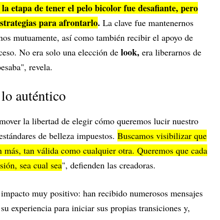
la etapa de tener el pelo bicolor fue desafiante, pero
strategias para afrontarlo
.
La clave fue mantenernos
rnos mutuamente, así como también recibir el apoyo de
look,
ceso. No era solo una elección de
era liberarnos de
esaba", revela.
lo auténtico
mover la libertad de elegir cómo queremos lucir nuestro
 estándares de belleza impuestos.
Buscamos visibilizar que
ión más, tan válida como cualquier otra. Queremos que cada
sión, sea cual sea
", defienden las creadoras.
n impacto muy positivo: han recibido numerosos mensajes
u experiencia para iniciar sus propias transiciones y,