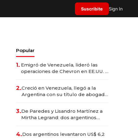
Suscribite
Sign In
Popular
1.
Emigró de Venezuela, lideró las
operaciones de Chevron en EE.UU. y
hoy es la única mujer CEO en Vaca
Muerta
2.
Creció en Venezuela, llegó a la
Argentina con su título de abogado
y construyó un imperio
gastronómico que revoluciona las
3.
De Paredes y Lisandro Martínez a
marcas "fast premium"
Mirtha Legrand: dos argentinos
impulsan el negocio del wellness
deportivo y el cuidado corporal
4.
Dos argentinos levantaron US$ 6,2