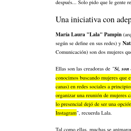
después... Solo pido que le gente re
Una iniciativa con ade
María Laura "Lala" Pampin
(arq
Nat
según se define en sus redes) y
Comunicación) son dos mujeres que 
Ellas son las creadoras de
"
Sí, son
conocimos buscando mujeres que es
canas) en redes sociales a princip
organizar una reunión de mujeres ca
lo presencial dejó de ser una opció
Instagram
", recuerda Lala.
Tal como ellas, muchas se animaron 