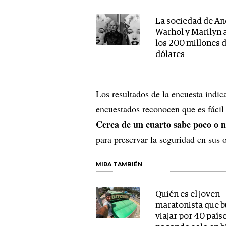
La sociedad de A
Warhol y Marilyn 
los 200 millones 
dólares
Los resultados de la encuesta indi
encuestados reconocen que es fácil
Cerca de un cuarto sabe poco o n
para preservar la seguridad en sus 
MIRA TAMBIÉN
Quién es el joven
maratonista que 
viajar por 40 país