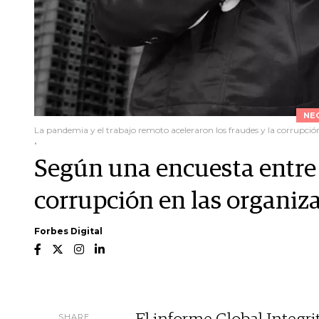
NE
La pandemia y el trabajo remoto aceleraron los fraudes y la corrupción
.
Según una encuesta entre e
corrupción en las organiz
Forbes Digital
SHARE