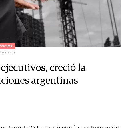
GOCIOS
 en las or
jecutivos, creció la
aciones argentinas