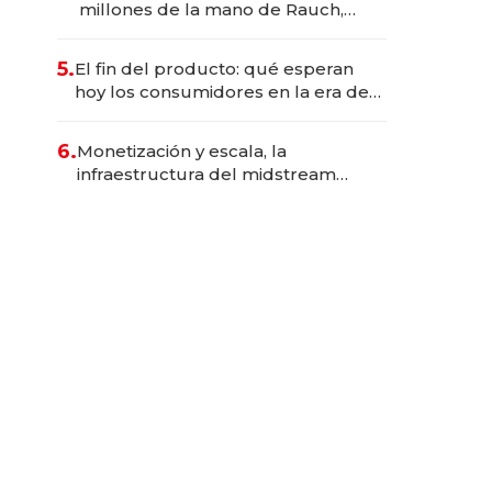
millones de la mano de Rauch,
Englebienne y Woloski
5.
El fin del producto: qué esperan
hoy los consumidores en la era de
las experiencias inteligentes
6.
Monetización y escala, la
infraestructura del midstream
busca destrabar el potencial de
Vaca Muerta