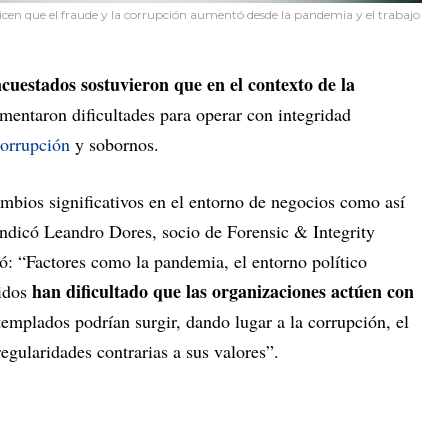
dicen que el fraude y la corrupción aumentó desde la pandemia y el trabajo
cuestados sostuvieron que en el contexto de la
entaron dificultades para operar con integridad
orrupción
y sobornos.
mbios significativos en el entorno de negocios como así
indicó Leandro Dores, socio de Forensic & Integrity
: “Factores como la pandemia, el entorno político
han dificultado que las organizaciones actúen con
pidos
emplados podrían surgir, dando lugar a la corrupción, el
regularidades contrarias a sus valores”.