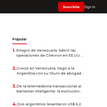
Suscribite
Sign In
Popular
1.
Emigró de Venezuela, lideró las
operaciones de Chevron en EE.UU. y
hoy es la única mujer CEO en Vaca
Muerta
2.
Creció en Venezuela, llegó a la
Argentina con su título de abogado
y construyó un imperio
gastronómico que revoluciona las
3.
De la telemedicina transaccional al
marcas "fast premium"
bienestar inteligente: la evolución
de doc24 para transformar a las
organizaciones
4.
Dos argentinos levantaron US$ 6,2