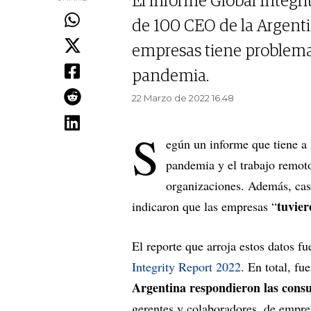
El informe Global Integri
de 100 CEO de la Argenti
empresas tiene problemas
pandemia.
22 Marzo de 2022 16.48
S
egún un informe que tiene a 
pandemia y el trabajo remoto
organizaciones. Además, casi
tuvier
indicaron que las empresas “
El reporte que arroja estos datos f
Integrity Report 2022
. En total, f
Argentina respondieron las consu
gerentes y colaboradores, de empre