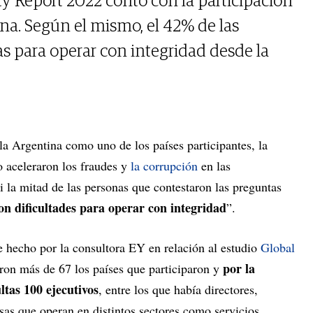
ty Report 2022 contó con la participación
na. Según el mismo, el 42% de las
 para operar con integridad desde la
la Argentina como uno de los países participantes, la
 aceleraron los fraudes y
la corrupción
en las
 la mitad de las personas que contestaron las preguntas
on dificultades para operar con integridad
”.
ue hecho por la consultora EY en relación al estudio
Global
por la
ueron más de 67 los países que participaron y
ltas 100 ejecutivos
, entre los que había directores,
sas que operan en distintos sectores como servicios