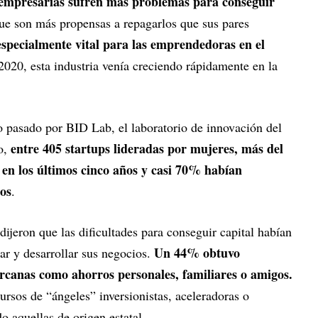
 empresarias sufren más problemas para conseguir
que son más propensas a repagarlos que sus pares
especialmente vital para las emprendedoras en el
020, esta industria venía creciendo rápidamente en la
o pasado por BID Lab, el laboratorio de innovación del
entre 405 startups lideradas por mujeres, más del
o,
 en los últimos cinco años y casi 70% habían
os
.
dijeron que las dificultades para conseguir capital habían
Un 44% obtuvo
ar y desarrollar sus negocios.
rcanas como ahorros personales, familiares o amigos.
ursos de “ángeles” inversionistas, aceleradoras o
o aquellas de origen estatal.