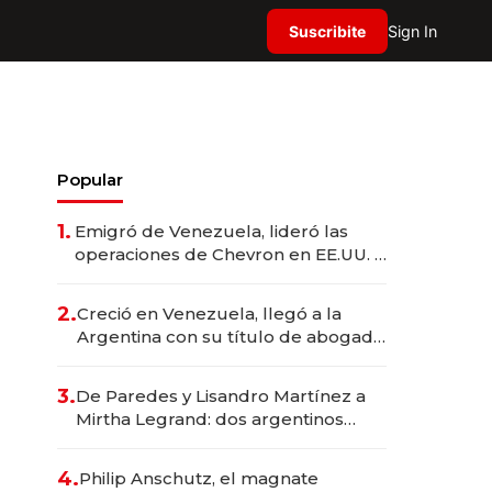
Suscribite
Sign In
Popular
1.
Emigró de Venezuela, lideró las
operaciones de Chevron en EE.UU. y
hoy es la única mujer CEO en Vaca
Muerta
2.
Creció en Venezuela, llegó a la
Argentina con su título de abogado
y construyó un imperio
gastronómico que revoluciona las
3.
De Paredes y Lisandro Martínez a
marcas "fast premium"
Mirtha Legrand: dos argentinos
impulsan el negocio del wellness
deportivo y el cuidado corporal
4.
Philip Anschutz, el magnate