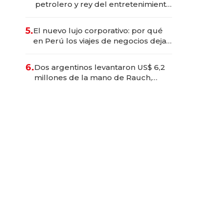
petrolero y rey del entretenimiento
que va por la licitación de
Tecnópolis junto a Fénix
5.
El nuevo lujo corporativo: por qué
en Perú los viajes de negocios dejan
de ser reuniones para convertirse
en experiencias transformadoras
6.
Dos argentinos levantaron US$ 6,2
millones de la mano de Rauch,
Englebienne y Woloski