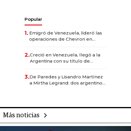
Popular
1.
Emigró de Venezuela, lideró las
operaciones de Chevron en
EE.UU. y hoy es la única mujer
CEO en Vaca Muerta
2.
Creció en Venezuela, llegó a la
Argentina con su título de
abogado y construyó un imperio
gastronómico que revoluciona
3.
De Paredes y Lisandro Martínez
las marcas "fast premium"
a Mirtha Legrand: dos argentinos
impulsan el negocio del wellness
deportivo y el cuidado corporal
Más noticias