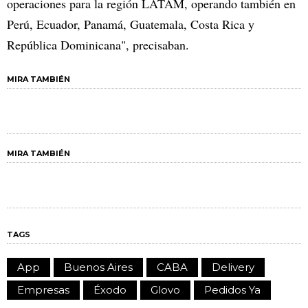
operaciones para la región LATAM, operando también en
Perú, Ecuador, Panamá, Guatemala, Costa Rica y
República Dominicana", precisaban.
MIRA TAMBIÉN
MIRA TAMBIÉN
TAGS
App
Buenos Aires
CABA
Delivery
Empresas
Éxodo
Glovo
Pedidos Ya