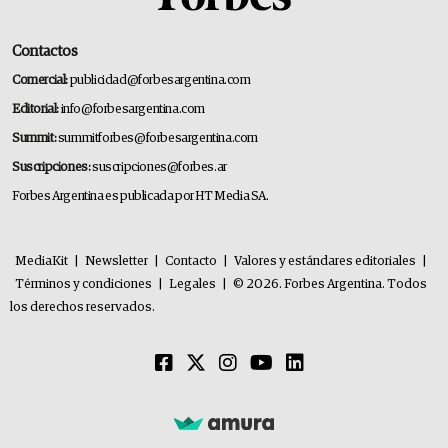
Contactos
Comercial:
publicidad@forbesargentina.com
Editorial:
info@forbesargentina.com
Summit:
summitforbes@forbesargentina.com
Suscripciones:
suscripciones@forbes.ar
Forbes Argentina es publicada por HT Media SA.
MediaKit
|
Newsletter
|
Contacto
|
Valores y estándares editoriales
|
Términos y condiciones
|
Legales
|
© 2026. Forbes Argentina. Todos
los derechos reservados.