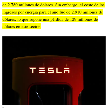
de 2.780 millones de dólares. Sin embargo, el coste de los
ingresos por energía para el año fue de 2.910 millones de
dólares, lo que supone una pérdida de 129 millones de
dólares en este sector.