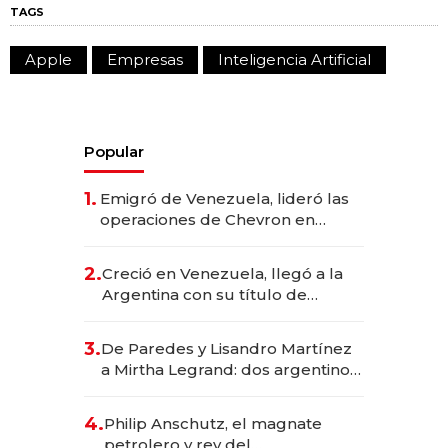
TAGS
Apple
Empresas
Inteligencia Artificial
Popular
1.
Emigró de Venezuela, lideró las
operaciones de Chevron en
EE.UU. y hoy es la única mujer
CEO en Vaca Muerta
2.
Creció en Venezuela, llegó a la
Argentina con su título de
abogado y construyó un imperio
gastronómico que revoluciona
3.
De Paredes y Lisandro Martínez
las marcas "fast premium"
a Mirtha Legrand: dos argentinos
impulsan el negocio del wellness
deportivo y el cuidado corporal
4.
Philip Anschutz, el magnate
petrolero y rey del