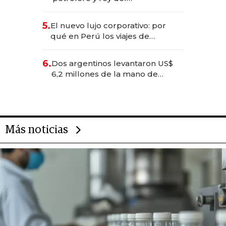
entretenimiento que va por la
licitación de Tecnópolis junto a
5.
El nuevo lujo corporativo: por
Fénix
qué en Perú los viajes de
negocios dejan de ser reuniones
para convertirse en experiencias
6.
Dos argentinos levantaron US$
transformadoras
6,2 millones de la mano de
Rauch, Englebienne y Woloski
Más noticias