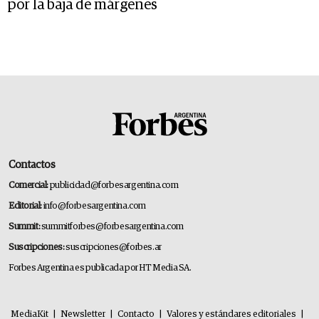
por la baja de márgenes
Contactos
Comercial:
publicidad@forbesargentina.com
Editorial:
info@forbesargentina.com
Summit:
summitforbes@forbesargentina.com
Suscripciones:
suscripciones@forbes.ar
Forbes Argentina es publicada por HT Media SA.
MediaKit
|
Newsletter
|
Contacto
|
Valores y estándares editoriales
|