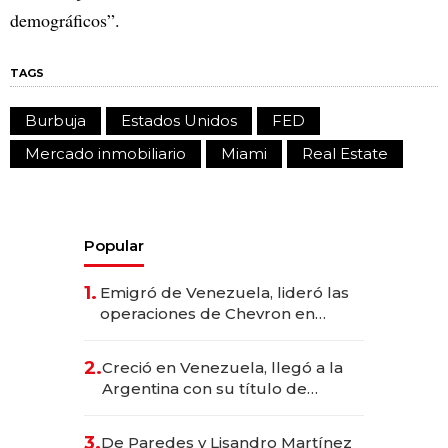
demográficos”.
TAGS
Burbuja
Estados Unidos
FED
Mercado inmobiliario
Miami
Real Estate
Popular
1.
Emigró de Venezuela, lideró las
operaciones de Chevron en
EE.UU. y hoy es la única mujer
CEO en Vaca Muerta
2.
Creció en Venezuela, llegó a la
Argentina con su título de
abogado y construyó un imperio
gastronómico que revoluciona
3.
De Paredes y Lisandro Martínez