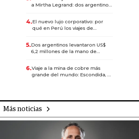
las marcas "fast premium"
a Mirtha Legrand: dos argentinos
impulsan el negocio del wellness
deportivo y el cuidado corporal
4.
El nuevo lujo corporativo: por
qué en Perú los viajes de
negocios dejan de ser reuniones
para convertirse en experiencias
5.
Dos argentinos levantaron US$
transformadoras
6,2 millones de la mano de
Rauch, Englebienne y Woloski
6.
Viaje a la mina de cobre más
grande del mundo: Escondida, el
gigante chileno que exporta US$
14.000 millones anuales
Más noticias