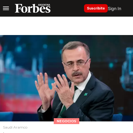
Sign In
Suscribite
NEGOCIOS
Saudí Aramco
.