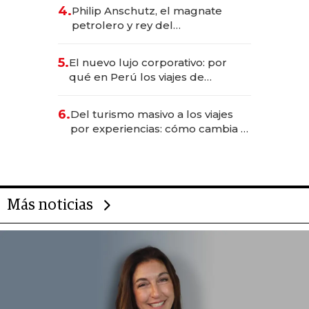
deportivo y el cuidado corporal
4.
Philip Anschutz, el magnate
petrolero y rey del
entretenimiento que va por la
licitación de Tecnópolis junto a
5.
El nuevo lujo corporativo: por
Fénix
qué en Perú los viajes de
negocios dejan de ser reuniones
para convertirse en experiencias
6.
Del turismo masivo a los viajes
transformadoras
por experiencias: cómo cambia el
negocio de la asistencia al viajero
Más noticias