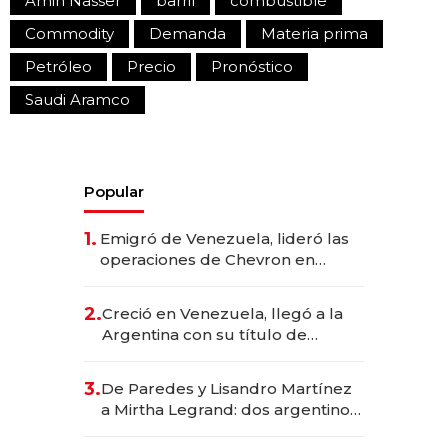
Amin Nasser
barril
combustible
Commodity
Demanda
Materia prima
Petróleo
Precio
Pronóstico
Saudi Aramco
Popular
1.
Emigró de Venezuela, lideró las
operaciones de Chevron en
EE.UU. y hoy es la única mujer
CEO en Vaca Muerta
2.
Creció en Venezuela, llegó a la
Argentina con su título de
abogado y construyó un imperio
gastronómico que revoluciona
3.
De Paredes y Lisandro Martínez
las marcas "fast premium"
a Mirtha Legrand: dos argentinos
impulsan el negocio del wellness