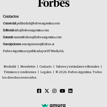
Contactos
Comercial:
publicidad@forbesargentina.com
Editorial:
info@forbesargentina.com
Summit:
summitforbes@forbesargentina.com
Suscripciones:
suscripciones@forbes.ar
Forbes Argentina es publicada por HT Media SA.
MediaKit
|
Newsletter
|
Contacto
|
Valores y estándares editoriales
|
Términos y condiciones
|
Legales
|
© 2026. Forbes Argentina. Todos
los derechos reservados.