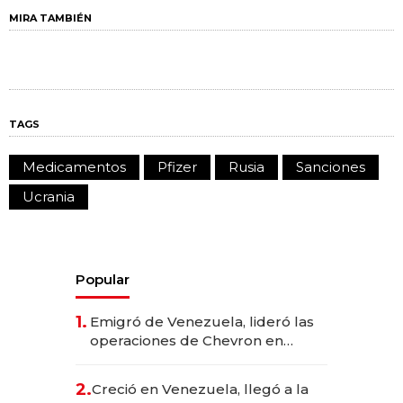
MIRA TAMBIÉN
TAGS
Medicamentos
Pfizer
Rusia
Sanciones
Ucrania
Popular
1.
Emigró de Venezuela, lideró las
operaciones de Chevron en
EE.UU. y hoy es la única mujer
CEO en Vaca Muerta
2.
Creció en Venezuela, llegó a la