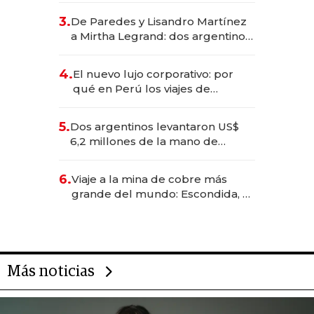
gastronómico que revoluciona
3.
De Paredes y Lisandro Martínez
las marcas "fast premium"
a Mirtha Legrand: dos argentinos
impulsan el negocio del wellness
deportivo y el cuidado corporal
4.
El nuevo lujo corporativo: por
qué en Perú los viajes de
negocios dejan de ser reuniones
para convertirse en experiencias
5.
Dos argentinos levantaron US$
transformadoras
6,2 millones de la mano de
Rauch, Englebienne y Woloski
6.
Viaje a la mina de cobre más
grande del mundo: Escondida, el
gigante chileno que exporta US$
14.000 millones anuales
Más noticias