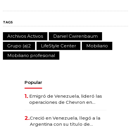
TAGS
Archivos Activos
Daniel Cwirenbaum
Grupo (a)2
LifeStyle Center
Mobiliario
Mobiliario profesional
Popular
1.
Emigró de Venezuela, lideró las
operaciones de Chevron en
EE.UU. y hoy es la única mujer
CEO en Vaca Muerta
2.
Creció en Venezuela, llegó a la
Argentina con su título de
abogado y construyó un imperio