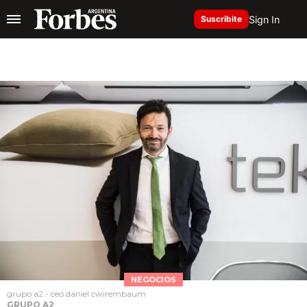
Sign In
Suscribite
NEGOCIOS
grupo a2 - ceo daniel cwirembaum
GRUPO A2