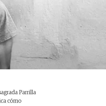
agrada Parrilla
lica cómo