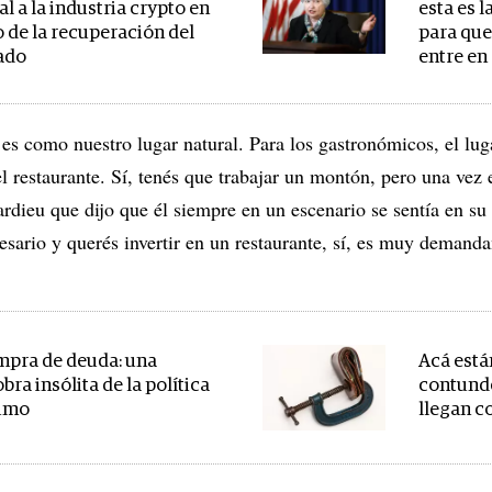
l a la industria crypto en
esta es l
 de la recuperación del
para que
ado
entre en
n es como nuestro lugar natural. Para los gastronómicos, el l
 restaurante. Sí, tenés que trabajar un montón, pero una vez 
rdieu que dijo que él siempre en un escenario se sentía en su
sario y querés invertir en un restaurante, sí, es muy demanda
pra de deuda: una
Acá están
ra insólita de la política
contund
umo
llegan c