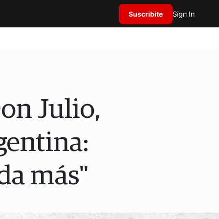
Suscribite
Sign In
on Julio,
rgentina:
ada más"