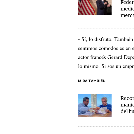
Federa
medio
merc
- Sí, lo disfruto. Tambié
sentimos cómodos es en el
actor francés Gérard Depa
lo mismo. Si sos un empre
MIRA TAMBIÉN
Recom
maniob
del h