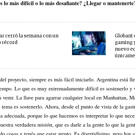
s lo más difícil o lo más desafiante? ¿Llegar o mantenerte
lar cerró la semana con un
Globant 
 récord
gaming y
nuevo eq
únicame
del proyecto, siempre es más fácil iniciarlo. Argentina está ll
tiempo. Lo que es muy extremadamente difícil es sostenerlo y 
 venir. La llave para agarrar cualquier local en Manhattan, 
 tema es sostenerlo. Ahora, desde el punto de vista de la gast
la adecuada, porque lo que hacemos es interpretar lo que neces
nuestra verdadera misión, que es darle a la gente lo que la gen
o cosas y tenés que estar atento. Es divertidísimo, pero hay 