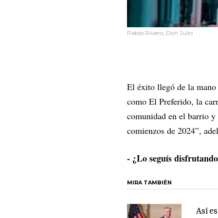
Pablo Rivero, Don Julio
El éxito llegó de la mano
como El Preferido, la car
comunidad en el barrio y 
comienzos de 2024”, adel
- ¿Lo seguís disfrutand
MIRA TAMBIÉN
Así e