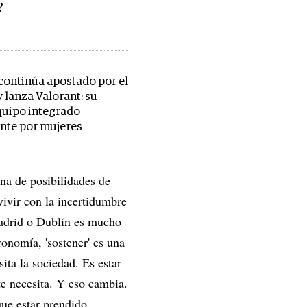
?
continúa apostado por el
 lanza Valorant: su
uipo integrado
nte por mujeres
ena de posibilidades de
vivir con la incertidumbre
Madrid o Dublín es mucho
ronomía, 'sostener' es una
ita la sociedad. Es estar
te necesita. Y eso cambia.
que estar prendido.