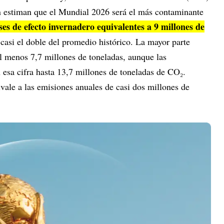
n estiman que el Mundial 2026 será el más contaminante
ses de efecto invernadero equivalentes a 9 millones de
 casi el doble del promedio histórico. La mayor parte
al menos 7,7 millones de toneladas, aunque las
 esa cifra hasta 13,7 millones de toneladas de CO₂.
vale a las emisiones anuales de casi dos millones de