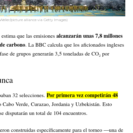
ler/picture alliance via Getty Images)
alcanzarán unas 7,8 millones
 estima que las emisiones
 de carbono
. La BBC calcula que los aficionados ingleses
 fase de grupos generarán 3,5 toneladas de CO₂ por
unca
Por primera vez competirán 48
paban 32 selecciones.
o Cabo Verde, Curazao, Jordania y Uzbekistán. Esto
se disputarán un total de 104 encuentros.
ueron construidas específicamente para el torneo —una de