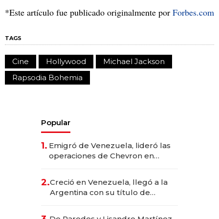
*Este artículo fue publicado originalmente por
Forbes.com
TAGS
Cine
Hollywood
Michael Jackson
Rapsodia Bohemia
Popular
1.
Emigró de Venezuela, lideró las
operaciones de Chevron en
EE.UU. y hoy es la única mujer
CEO en Vaca Muerta
2.
Creció en Venezuela, llegó a la
Argentina con su título de
abogado y construyó un imperio
gastronómico que revoluciona
De Paredes y Lisandro Martínez