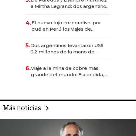
3.
las marcas "fast premium"
a Mirtha Legrand: dos argentinos
impulsan el negocio del wellness
deportivo y el cuidado corporal
4.
El nuevo lujo corporativo: por
qué en Perú los viajes de
negocios dejan de ser reuniones
para convertirse en experiencias
5.
Dos argentinos levantaron US$
transformadoras
6,2 millones de la mano de
Rauch, Englebienne y Woloski
6.
Viaje a la mina de cobre más
grande del mundo: Escondida, el
gigante chileno que exporta US$
14.000 millones anuales
Más noticias