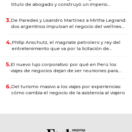
título de abogado y construyó un imperio
gastronómico que revoluciona las marcas "fast
premium"
3.
De Paredes y Lisandro Martínez a Mirtha Legrand:
dos argentinos impulsan el negocio del wellness
deportivo y el cuidado corporal
4.
Philip Anschutz, el magnate petrolero y rey del
entretenimiento que va por la licitación de
Tecnópolis junto a Fénix
5.
El nuevo lujo corporativo: por qué en Perú los
viajes de negocios dejan de ser reuniones para
convertirse en experiencias transformadoras
6.
Del turismo masivo a los viajes por experiencias:
cómo cambia el negocio de la asistencia al viajero