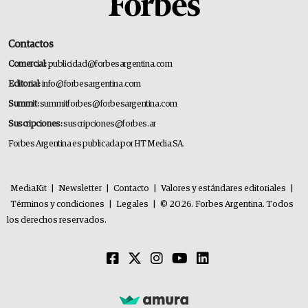
Contactos
Comercial:
publicidad@forbesargentina.com
Editorial:
info@forbesargentina.com
Summit:
summitforbes@forbesargentina.com
Suscripciones:
suscripciones@forbes.ar
Forbes Argentina es publicada por HT Media SA.
MediaKit
|
Newsletter
|
Contacto
|
Valores y estándares editoriales
|
Términos y condiciones
|
Legales
|
© 2026. Forbes Argentina. Todos
los derechos reservados.