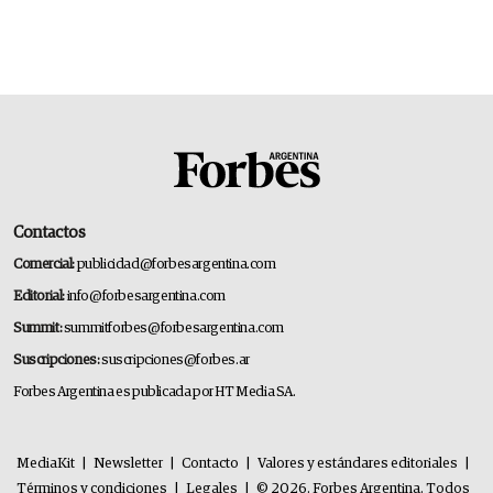
Contactos
Comercial:
publicidad@forbesargentina.com
Editorial:
info@forbesargentina.com
Summit:
summitforbes@forbesargentina.com
Suscripciones:
suscripciones@forbes.ar
Forbes Argentina es publicada por HT Media SA.
MediaKit
|
Newsletter
|
Contacto
|
Valores y estándares editoriales
|
Términos y condiciones
|
Legales
|
© 2026. Forbes Argentina. Todos