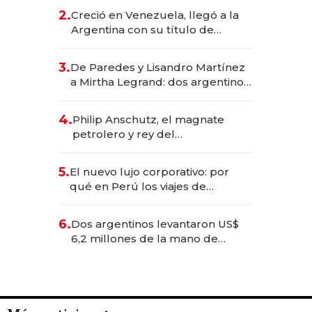
CEO en Vaca Muerta
2.
Creció en Venezuela, llegó a la
Argentina con su título de
abogado y construyó un imperio
gastronómico que revoluciona
3.
De Paredes y Lisandro Martínez
las marcas "fast premium"
a Mirtha Legrand: dos argentinos
impulsan el negocio del wellness
deportivo y el cuidado corporal
4.
Philip Anschutz, el magnate
petrolero y rey del
entretenimiento que va por la
licitación de Tecnópolis junto a
5.
El nuevo lujo corporativo: por
Fénix
qué en Perú los viajes de
negocios dejan de ser reuniones
para convertirse en experiencias
6.
Dos argentinos levantaron US$
transformadoras
6,2 millones de la mano de
Rauch, Englebienne y Woloski