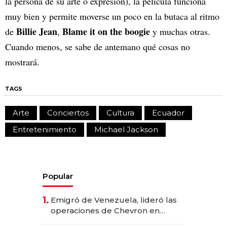
la persona de su arte o expresión), la película funciona
muy bien y permite moverse un poco en la butaca al ritmo
Billie Jean
Blame it on the boogie
de
,
y muchas otras.
Cuando menos, se sabe de antemano qué cosas no
mostrará.
TAGS
Arte
Conciertos
Cultura
Ecuador
Entretenimiento
Michael Jackson
Popular
1.
Emigró de Venezuela, lideró las
operaciones de Chevron en
EE.UU. y hoy es la única mujer