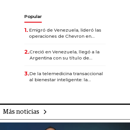
Popular
1.
Emigró de Venezuela, lideró las
operaciones de Chevron en
EE.UU. y hoy es la única mujer
CEO en Vaca Muerta
2.
Creció en Venezuela, llegó a la
Argentina con su título de
abogado y construyó un imperio
gastronómico que revoluciona
3.
De la telemedicina transaccional
las marcas "fast premium"
al bienestar inteligente: la
evolución de doc24 para
transformar a las organizaciones
Más noticias