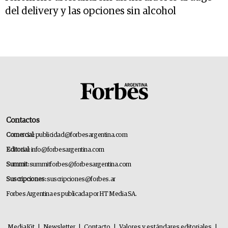
del delivery y las opciones sin alcohol
Contactos
Comercial:
publicidad@forbesargentina.com
Editorial:
info@forbesargentina.com
Summit:
summitforbes@forbesargentina.com
Suscripciones:
suscripciones@forbes.ar
Forbes Argentina es publicada por HT Media SA.
MediaKit
|
Newsletter
|
Contacto
|
Valores y estándares editoriales
|