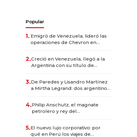
Popular
1.
Emigró de Venezuela, lideró las
operaciones de Chevron en
EE.UU. y hoy es la única mujer
CEO en Vaca Muerta
2.
Creció en Venezuela, llegó a la
Argentina con su título de
abogado y construyó un imperio
gastronómico que revoluciona
3.
De Paredes y Lisandro Martínez
las marcas "fast premium"
a Mirtha Legrand: dos argentinos
impulsan el negocio del wellness
deportivo y el cuidado corporal
4.
Philip Anschutz, el magnate
petrolero y rey del
entretenimiento que va por la
licitación de Tecnópolis junto a
5.
El nuevo lujo corporativo: por
Fénix
qué en Perú los viajes de