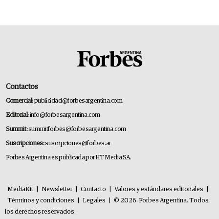
Contactos
Comercial:
publicidad@forbesargentina.com
Editorial:
info@forbesargentina.com
Summit:
summitforbes@forbesargentina.com
Suscripciones:
suscripciones@forbes.ar
Forbes Argentina es publicada por HT Media SA.
MediaKit
|
Newsletter
|
Contacto
|
Valores y estándares editoriales
|
Términos y condiciones
|
Legales
|
© 2026. Forbes Argentina. Todos
los derechos reservados.