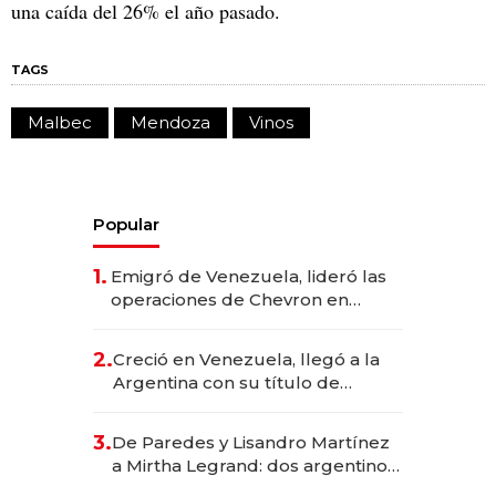
una caída del 26% el año pasado.
TAGS
Malbec
Mendoza
Vinos
Popular
1.
Emigró de Venezuela, lideró las
operaciones de Chevron en
EE.UU. y hoy es la única mujer
CEO en Vaca Muerta
2.
Creció en Venezuela, llegó a la
Argentina con su título de
abogado y construyó un imperio
gastronómico que revoluciona
3.
De Paredes y Lisandro Martínez
las marcas "fast premium"
a Mirtha Legrand: dos argentinos
impulsan el negocio del wellness