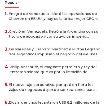
Popular
1.
Emigró de Venezuela, lideró las operaciones de
Chevron en EE.UU. y hoy es la única mujer CEO en
Vaca Muerta
2.
Creció en Venezuela, llegó a la Argentina con su
título de abogado y construyó un imperio
gastronómico que revoluciona las marcas "fast
premium"
3.
De Paredes y Lisandro Martínez a Mirtha Legrand:
dos argentinos impulsan el negocio del wellness
deportivo y el cuidado corporal
4.
Philip Anschutz, el magnate petrolero y rey del
entretenimiento que va por la licitación de
Tecnópolis junto a Fénix
5.
El nuevo lujo corporativo: por qué en Perú los
viajes de negocios dejan de ser reuniones para
convertirse en experiencias transformadoras
6.
Dos argentinos levantaron US$ 6,2 millones de la