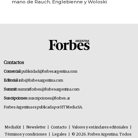
mano de Rauch, Englebienne y Woloski
Contactos
Comercial:
publicidad@forbesargentina.com
Editorial:
info@forbesargentina.com
Summit:
summitforbes@forbesargentina.com
Suscripciones:
suscripciones@forbes.ar
Forbes Argentina es publicada por HT Media SA.
MediaKit
|
Newsletter
|
Contacto
|
Valores y estándares editoriales
|
Términos y condiciones
|
Legales
|
© 2026. Forbes Argentina. Todos