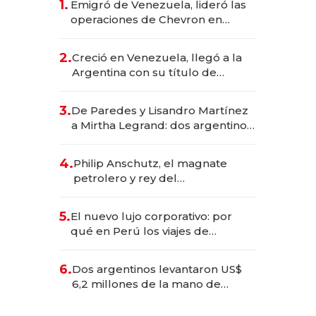
1.
Emigró de Venezuela, lideró las
operaciones de Chevron en
EE.UU. y hoy es la única mujer
CEO en Vaca Muerta
2.
Creció en Venezuela, llegó a la
Argentina con su título de
abogado y construyó un imperio
gastronómico que revoluciona
3.
De Paredes y Lisandro Martínez
las marcas "fast premium"
a Mirtha Legrand: dos argentinos
impulsan el negocio del wellness
deportivo y el cuidado corporal
4.
Philip Anschutz, el magnate
petrolero y rey del
entretenimiento que va por la
licitación de Tecnópolis junto a
5.
El nuevo lujo corporativo: por
Fénix
qué en Perú los viajes de
negocios dejan de ser reuniones
para convertirse en experiencias
6.
Dos argentinos levantaron US$
transformadoras
6,2 millones de la mano de
Rauch, Englebienne y Woloski