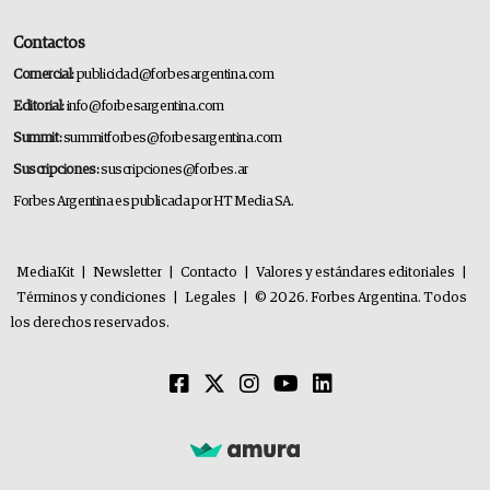
Contactos
Comercial:
publicidad@forbesargentina.com
Editorial:
info@forbesargentina.com
Summit:
summitforbes@forbesargentina.com
Suscripciones:
suscripciones@forbes.ar
Forbes Argentina es publicada por HT Media SA.
MediaKit
|
Newsletter
|
Contacto
|
Valores y estándares editoriales
|
Términos y condiciones
|
Legales
|
© 2026. Forbes Argentina. Todos
los derechos reservados.