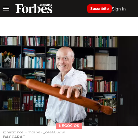
Sign In
Suscribite
NEGOCIOS
ignacio noel - morixe - _c4a6052 w
BACCARAT