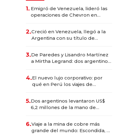
1.
Emigró de Venezuela, lideró las
operaciones de Chevron en
EE.UU. y hoy es la única mujer
CEO en Vaca Muerta
2.
Creció en Venezuela, llegó a la
Argentina con su título de
abogado y construyó un imperio
gastronómico que revoluciona
3.
De Paredes y Lisandro Martínez
las marcas "fast premium"
a Mirtha Legrand: dos argentinos
impulsan el negocio del wellness
deportivo y el cuidado corporal
4.
El nuevo lujo corporativo: por
qué en Perú los viajes de
negocios dejan de ser reuniones
para convertirse en experiencias
5.
Dos argentinos levantaron US$
transformadoras
6,2 millones de la mano de
Rauch, Englebienne y Woloski
6.
Viaje a la mina de cobre más
grande del mundo: Escondida, el
gigante chileno que exporta US$