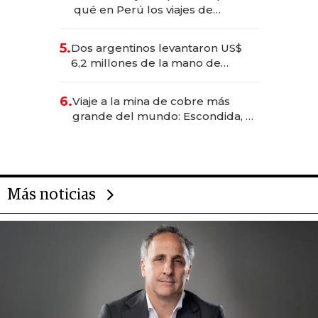
qué en Perú los viajes de
negocios dejan de ser reuniones
para convertirse en experiencias
5.
Dos argentinos levantaron US$
transformadoras
6,2 millones de la mano de
Rauch, Englebienne y Woloski
6.
Viaje a la mina de cobre más
grande del mundo: Escondida, el
gigante chileno que exporta US$
14.000 millones anuales
Más noticias