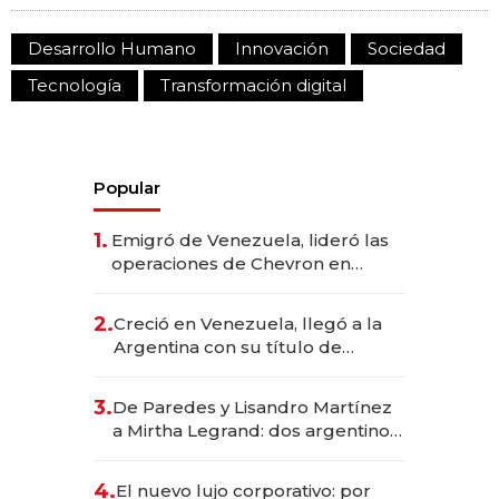
Desarrollo Humano
Innovación
Sociedad
Tecnología
Transformación digital
Popular
1.
Emigró de Venezuela, lideró las
operaciones de Chevron en
EE.UU. y hoy es la única mujer
CEO en Vaca Muerta
2.
Creció en Venezuela, llegó a la
Argentina con su título de
abogado y construyó un imperio
gastronómico que revoluciona
3.
De Paredes y Lisandro Martínez
las marcas "fast premium"
a Mirtha Legrand: dos argentinos
impulsan el negocio del wellness
deportivo y el cuidado corporal
4.
El nuevo lujo corporativo: por