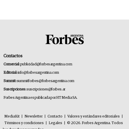
Contactos
Comercial:
publicidad@forbesargentina.com
Editorial:
info@forbesargentina.com
Summit:
summitforbes@forbesargentina.com
Suscripciones:
suscripciones@forbes.ar
Forbes Argentina es publicada por HT Media SA.
MediaKit
|
Newsletter
|
Contacto
|
Valores y estándares editoriales
|
Términos y condiciones
|
Legales
|
© 2026. Forbes Argentina. Todos