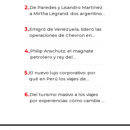
gastronómico que revoluciona
2.
De Paredes y Lisandro Martínez
las marcas "fast premium"
a Mirtha Legrand: dos argentinos
impulsan el negocio del wellness
deportivo y el cuidado corporal
3.
Emigró de Venezuela, lideró las
operaciones de Chevron en
EE.UU. y hoy es la única mujer
CEO en Vaca Muerta
4.
Philip Anschutz, el magnate
petrolero y rey del
entretenimiento que va por la
licitación de Tecnópolis junto a
5.
El nuevo lujo corporativo: por
Fénix
qué en Perú los viajes de
negocios dejan de ser reuniones
para convertirse en experiencias
6.
Del turismo masivo a los viajes
transformadoras
por experiencias: cómo cambia el
negocio de la asistencia al viajero