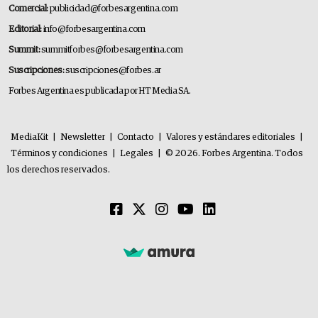
Comercial:
publicidad@forbesargentina.com
Editorial:
info@forbesargentina.com
Summit:
summitforbes@forbesargentina.com
Suscripciones:
suscripciones@forbes.ar
Forbes Argentina es publicada por HT Media SA.
MediaKit
|
Newsletter
|
Contacto
|
Valores y estándares editoriales
|
Términos y condiciones
|
Legales
|
© 2026. Forbes Argentina. Todos
los derechos reservados.