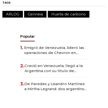
TAGS
ARLOG
Genneia
Huella de carbono
Popular
1.
Emigró de Venezuela, lideró las
operaciones de Chevron en
EE.UU. y hoy es la única mujer
CEO en Vaca Muerta
2.
Creció en Venezuela, llegó a la
Argentina con su título de
abogado y construyó un imperio
gastronómico que revoluciona
3.
De Paredes y Lisandro Martínez
las marcas "fast premium"
a Mirtha Legrand: dos argentinos
impulsan el negocio del wellness
deportivo y el cuidado corporal