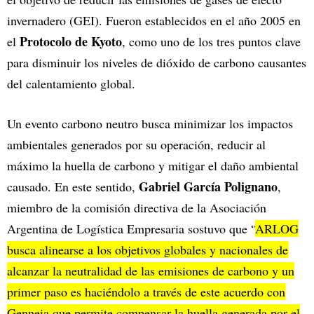
invernadero (GEI). Fueron establecidos en el año 2005 en
Protocolo de Kyoto
el
, como uno de los tres puntos clave
para disminuir los niveles de dióxido de carbono causantes
del calentamiento global.
Un evento carbono neutro busca minimizar los impactos
ambientales generados por su operación, reducir al
máximo la huella de carbono y mitigar el daño ambiental
Gabriel García Polignano
causado. En este sentido,
,
miembro de la comisión directiva de la Asociación
Argentina de Logística Empresaria sostuvo que “
ARLOG
busca alinearse a los objetivos globales y nacionales de
alcanzar la neutralidad de las emisiones de carbono y un
primer paso es haciéndolo a través de este acuerdo con
Genneia que permite compensar la huella generada por el