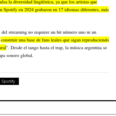
sa la diversidad lingüística, ya que los artistas que
n Spotify en 2024 grabaron en 17 idiomas diferentes, más
a del streaming no requiere un hit número uno ni un
o
construir una base de fans leales que sigan reproduciendo
ural
". Desde el tango hasta el trap, la música argentina se
pa sonoro global.
Spotify