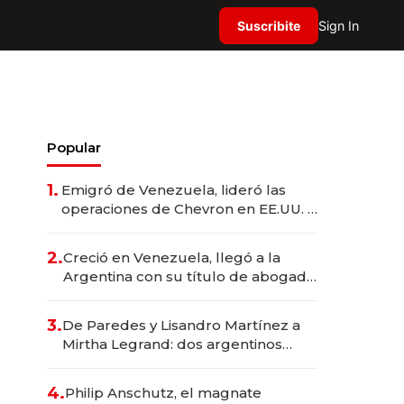
Suscribite
Sign In
Popular
1.
Emigró de Venezuela, lideró las
operaciones de Chevron en EE.UU. y
hoy es la única mujer CEO en Vaca
Muerta
2.
Creció en Venezuela, llegó a la
Argentina con su título de abogado
y construyó un imperio
gastronómico que revoluciona las
3.
De Paredes y Lisandro Martínez a
marcas "fast premium"
Mirtha Legrand: dos argentinos
impulsan el negocio del wellness
deportivo y el cuidado corporal
4.
Philip Anschutz, el magnate