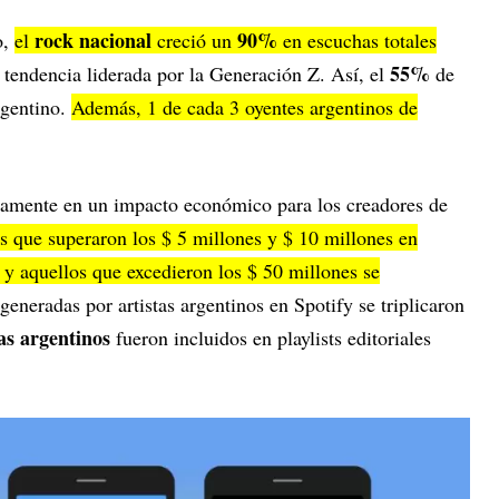
rock nacional
90%
o,
el
creció un
en escuchas totales
55%
 tendencia liderada por la Generación Z. Así, el
de
rgentino.
Además, 1 de cada 3 oyentes argentinos de
ctamente en un impacto económico para los creadores de
as que superaron los $ 5 millones y $ 10 millones en
 y aquellos que excedieron los $ 50 millones se
generadas por artistas argentinos en Spotify se triplicaron
tas argentinos
fueron incluidos en playlists editoriales