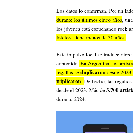
Los datos lo confirman. Por un lad
durante los últimos cinco años
, una
los jóvenes está escuchando rock a
folclore tiene menos de 30 años.
Este impulso local se traduce dire
contenido.
En Argentina, los artist
duplicaron
regalías se
desde 2023,
triplicaron
.
De hecho, las regalías 
3.700 artis
desde el 2023. Más de
durante 2024.