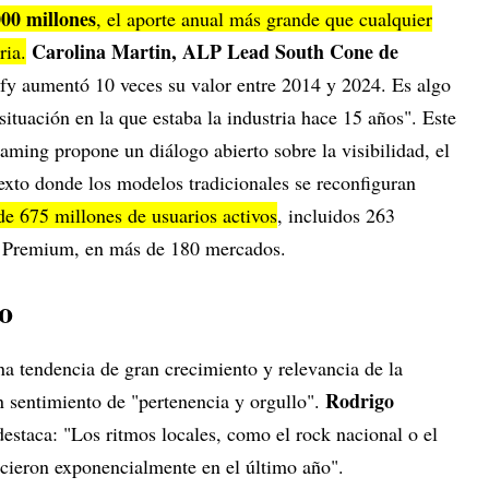
00 millones
, el aporte anual más grande que cualquier
Carolina Martin, ALP Lead South Cone de
ria.
tify aumentó 10 veces su valor entre 2014 y 2024. Es algo
situación en la que estaba la industria hace 15 años". Este
aming propone un diálogo abierto sobre la visibilidad, el
texto donde los modelos tradicionales se reconfiguran
de 675 millones de usuarios activos
, incluidos 263
fy Premium, en más de 180 mercados.
o
na tendencia de gran crecimiento y relevancia de la
Rodrigo
 sentimiento de "pertenencia y orgullo".
estaca: "Los ritmos locales, como el rock nacional o el
ecieron exponencialmente en el último año".