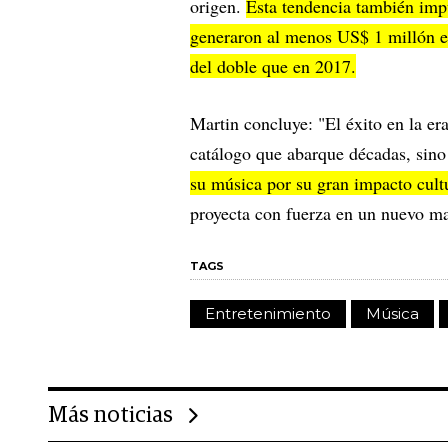
origen.
Esta tendencia también impul
generaron al menos US$ 1 millón e
del doble que en 2017.
Martin concluye: "El éxito en la er
catálogo que abarque décadas, sin
su música por su gran impacto cult
proyecta con fuerza en un nuevo ma
TAGS
Entretenimiento
Música
Más noticias