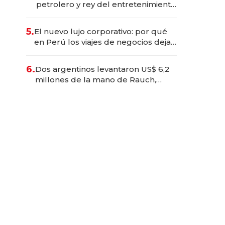
petrolero y rey del entretenimiento
que va por la licitación de
Tecnópolis junto a Fénix
5.
El nuevo lujo corporativo: por qué
en Perú los viajes de negocios dejan
de ser reuniones para convertirse
en experiencias transformadoras
6.
Dos argentinos levantaron US$ 6,2
millones de la mano de Rauch,
Englebienne y Woloski