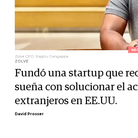
NE
Zolve CEO, Raghu Gangappa
ZOLVE
Fundó una startup que re
sueña con solucionar el ac
extranjeros en EE.UU.
David Prosser