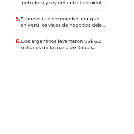
petrolero y rey del entretenimiento
que va por la licitación de
Tecnópolis junto a Fénix
5.
El nuevo lujo corporativo: por qué
en Perú los viajes de negocios dejan
de ser reuniones para convertirse
en experiencias transformadoras
6.
Dos argentinos levantaron US$ 6,2
millones de la mano de Rauch,
Englebienne y Woloski