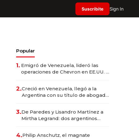
Suscribite
Sign In
Popular
1.
Emigró de Venezuela, lideró las
operaciones de Chevron en EE.UU. y
hoy es la única mujer CEO en Vaca
Muerta
2.
Creció en Venezuela, llegó a la
Argentina con su título de abogado
y construyó un imperio
gastronómico que revoluciona las
3.
De Paredes y Lisandro Martínez a
marcas "fast premium"
Mirtha Legrand: dos argentinos
impulsan el negocio del wellness
deportivo y el cuidado corporal
4.
Philip Anschutz, el magnate