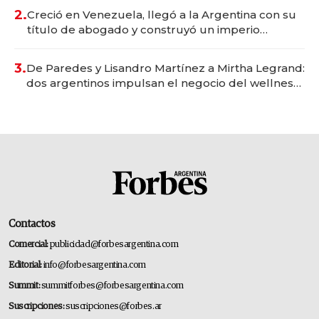
2.
Creció en Venezuela, llegó a la Argentina con su
título de abogado y construyó un imperio
gastronómico que revoluciona las marcas "fast
premium"
3.
De Paredes y Lisandro Martínez a Mirtha Legrand:
dos argentinos impulsan el negocio del wellness
deportivo y el cuidado corporal
Contactos
Comercial:
publicidad@forbesargentina.com
Editorial:
info@forbesargentina.com
Summit:
summitforbes@forbesargentina.com
Suscripciones:
suscripciones@forbes.ar