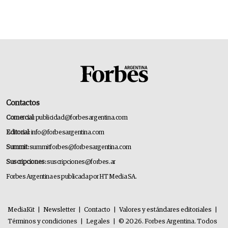
Contactos
Comercial:
publicidad@forbesargentina.com
Editorial:
info@forbesargentina.com
Summit:
summitforbes@forbesargentina.com
Suscripciones:
suscripciones@forbes.ar
Forbes Argentina es publicada por HT Media SA.
MediaKit
|
Newsletter
|
Contacto
|
Valores y estándares editoriales
|
Términos y condiciones
|
Legales
|
© 2026. Forbes Argentina. Todos