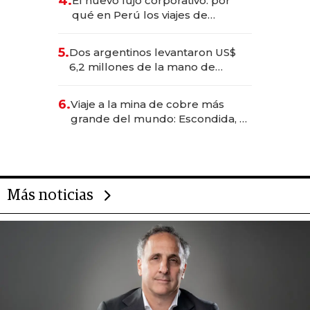
4.
El nuevo lujo corporativo: por
qué en Perú los viajes de
negocios dejan de ser reuniones
para convertirse en experiencias
5.
Dos argentinos levantaron US$
transformadoras
6,2 millones de la mano de
Rauch, Englebienne y Woloski
6.
Viaje a la mina de cobre más
grande del mundo: Escondida, el
gigante chileno que exporta US$
14.000 millones anuales
Más noticias