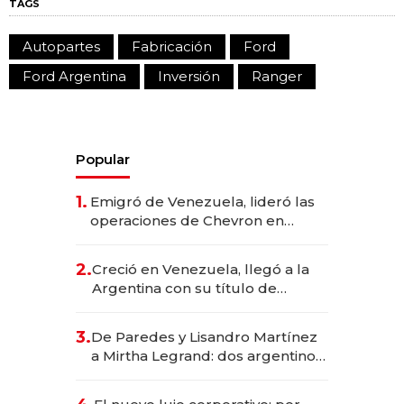
TAGS
Autopartes
Fabricación
Ford
Ford Argentina
Inversión
Ranger
Popular
1.
Emigró de Venezuela, lideró las
operaciones de Chevron en
EE.UU. y hoy es la única mujer
CEO en Vaca Muerta
2.
Creció en Venezuela, llegó a la
Argentina con su título de
abogado y construyó un imperio
gastronómico que revoluciona
3.
De Paredes y Lisandro Martínez
las marcas "fast premium"
a Mirtha Legrand: dos argentinos
impulsan el negocio del wellness
deportivo y el cuidado corporal