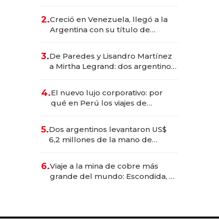
EE.UU. y hoy es la única mujer
CEO en Vaca Muerta
2.
Creció en Venezuela, llegó a la
Argentina con su título de
abogado y construyó un imperio
gastronómico que revoluciona
3.
De Paredes y Lisandro Martínez
las marcas "fast premium"
a Mirtha Legrand: dos argentinos
impulsan el negocio del wellness
deportivo y el cuidado corporal
4.
El nuevo lujo corporativo: por
qué en Perú los viajes de
negocios dejan de ser reuniones
para convertirse en experiencias
5.
Dos argentinos levantaron US$
transformadoras
6,2 millones de la mano de
Rauch, Englebienne y Woloski
6.
Viaje a la mina de cobre más
grande del mundo: Escondida, el
gigante chileno que exporta US$
14.000 millones anuales