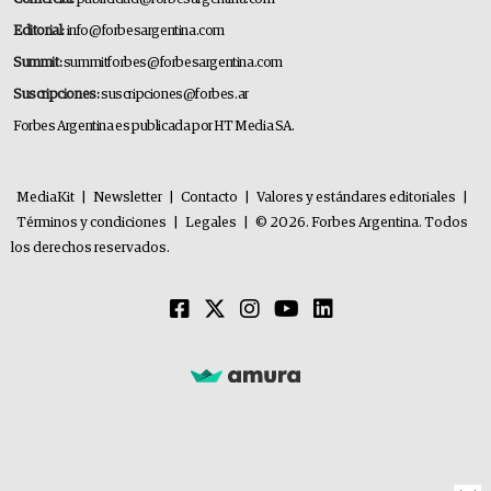
Editorial:
info@forbesargentina.com
Summit:
summitforbes@forbesargentina.com
Suscripciones:
suscripciones@forbes.ar
Forbes Argentina es publicada por HT Media SA.
MediaKit
|
Newsletter
|
Contacto
|
Valores y estándares editoriales
|
Términos y condiciones
|
Legales
|
© 2026. Forbes Argentina. Todos
los derechos reservados.