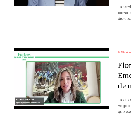
La tam
cómo es
disrupc
NEGOC
Flo
Eme
de 
La CEO
negocio
que pue