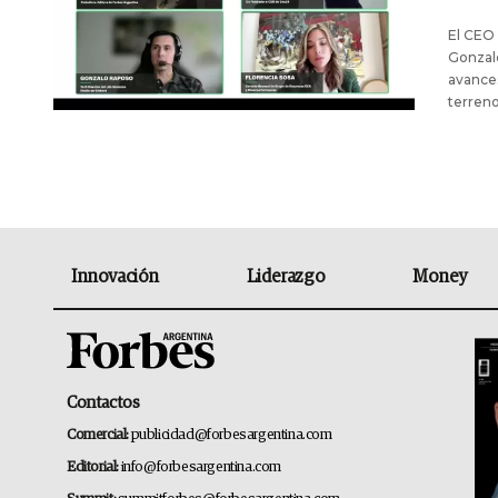
El CEO 
Gonzalo
avances
terreno
Innovación
Liderazgo
Money
Contactos
Comercial:
publicidad@forbesargentina.com
Editorial:
info@forbesargentina.com