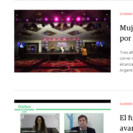
SUMMI
Muj
por
Tres al
correr 
alcanza
Argent
SUMMI
El f
avan