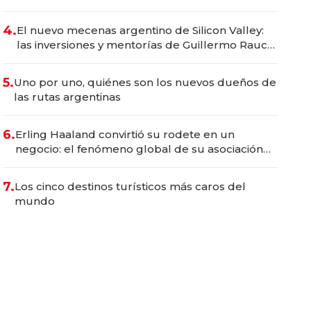
emprendedoras
4.
El nuevo mecenas argentino de Silicon Valley:
las inversiones y mentorías de Guillermo Rauch
para construir los próximos unicornios
5.
Uno por uno, quiénes son los nuevos dueños de
las rutas argentinas
6.
Erling Haaland convirtió su rodete en un
negocio: el fenómeno global de su asociación
con Bon Dep y la marca Kknekki
7.
Los cinco destinos turísticos más caros del
mundo