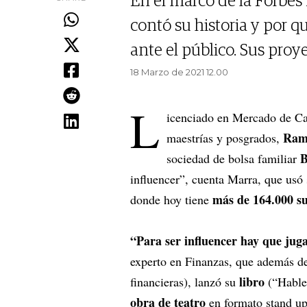
En el marco de la Forbes 
contó su historia y por qué
ante el público. Sus proye
18 Marzo de 2021 12.00
L
icenciado en Mercado de Cap
Ram
maestrías y posgrados,
B
sociedad de bolsa familiar
influencer”, cuenta Marra, que usó
más de 164.000 su
donde hoy tiene
“Para ser influencer hay que jugar
experto en Finanzas, que además d
libro
financieras), lanzó su
(“Hable
obra de teatro
en formato stand up