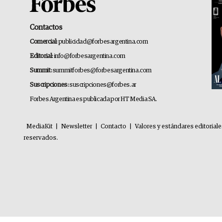
Contactos
Comercial:
publicidad@forbesargentina.com
Editorial:
info@forbesargentina.com
Summit:
summitforbes@forbesargentina.com
Suscripciones:
suscripciones@forbes.ar
Forbes Argentina es publicada por HT Media SA.
MediaKit
|
Newsletter
|
Contacto
|
Valores y estándares editorial
reservados.