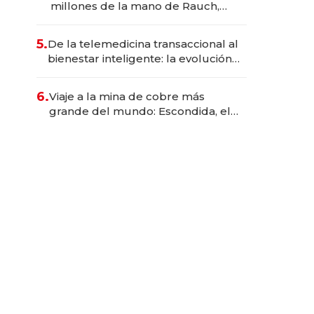
millones de la mano de Rauch,
Englebienne y Woloski
5.
De la telemedicina transaccional al
bienestar inteligente: la evolución
de doc24 para transformar a las
organizaciones
6.
Viaje a la mina de cobre más
grande del mundo: Escondida, el
gigante chileno que exporta US$
14.000 millones anuales