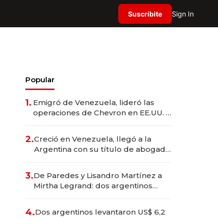
Suscribite
Sign In
Popular
1.
Emigró de Venezuela, lideró las
operaciones de Chevron en EE.UU. y
hoy es la única mujer CEO en Vaca
Muerta
2.
Creció en Venezuela, llegó a la
Argentina con su título de abogado
y construyó un imperio
gastronómico que revoluciona las
3.
De Paredes y Lisandro Martínez a
marcas "fast premium"
Mirtha Legrand: dos argentinos
impulsan el negocio del wellness
deportivo y el cuidado corporal
4.
Dos argentinos levantaron US$ 6,2