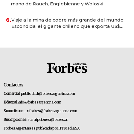
mano de Rauch, Englebienne y Woloski
6.
Viaje a la mina de cobre más grande del mundo:
Escondida, el gigante chileno que exporta US$
14.000 millones anuales
Contactos
Comercial:
publicidad@forbesargentina.com
Editorial:
info@forbesargentina.com
Summit:
summitforbes@forbesargentina.com
Suscripciones:
suscripciones@forbes.ar
Forbes Argentina es publicada por HT Media SA.