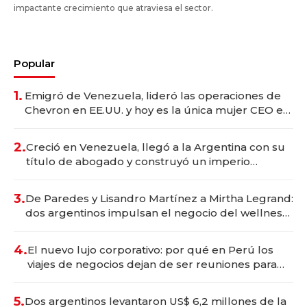
impactante crecimiento que atraviesa el sector.
Popular
1.
Emigró de Venezuela, lideró las operaciones de
Chevron en EE.UU. y hoy es la única mujer CEO en
Vaca Muerta
2.
Creció en Venezuela, llegó a la Argentina con su
título de abogado y construyó un imperio
gastronómico que revoluciona las marcas "fast
premium"
3.
De Paredes y Lisandro Martínez a Mirtha Legrand:
dos argentinos impulsan el negocio del wellness
deportivo y el cuidado corporal
4.
El nuevo lujo corporativo: por qué en Perú los
viajes de negocios dejan de ser reuniones para
convertirse en experiencias transformadoras
5.
Dos argentinos levantaron US$ 6,2 millones de la