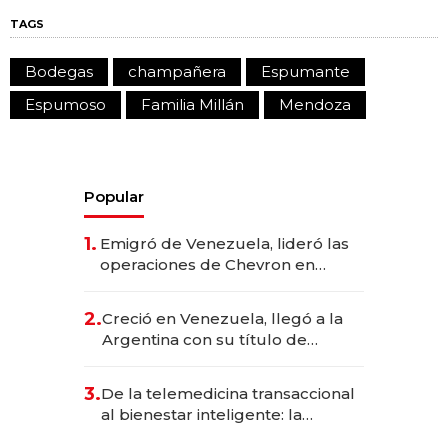
TAGS
Bodegas
champañera
Espumante
Espumoso
Familia Millán
Mendoza
Popular
1.
Emigró de Venezuela, lideró las
operaciones de Chevron en
EE.UU. y hoy es la única mujer
CEO en Vaca Muerta
2.
Creció en Venezuela, llegó a la
Argentina con su título de
abogado y construyó un imperio
gastronómico que revoluciona
3.
De la telemedicina transaccional
las marcas "fast premium"
al bienestar inteligente: la
evolución de doc24 para