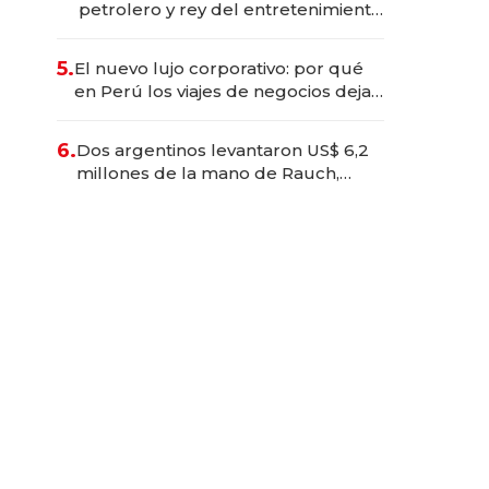
petrolero y rey del entretenimiento
que va por la licitación de
Tecnópolis junto a Fénix
5.
El nuevo lujo corporativo: por qué
en Perú los viajes de negocios dejan
de ser reuniones para convertirse
en experiencias transformadoras
6.
Dos argentinos levantaron US$ 6,2
millones de la mano de Rauch,
Englebienne y Woloski