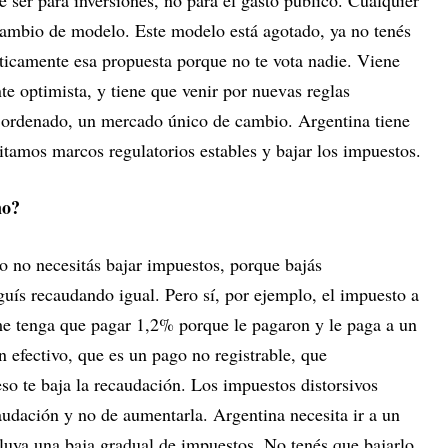
e ser para inversiones, no para el gasto público. Cualquier
 cambio de modelo. Este modelo está agotado, ya no tenés
íticamente esa propuesta porque no te vota nadie. Viene
e optimista, y tiene que venir por nuevas reglas
ordenado, un mercado único de cambio. Argentina tiene
tamos marcos regulatorios estables y bajar los impuestos.
no?
o no necesitás bajar impuestos, porque bajás
uís recaudando igual. Pero sí, por ejemplo, el impuesto a
me tenga que pagar 1,2% porque le pagaron y le paga a un
n efectivo, que es un pago no registrable, que
so te baja la recaudación. Los impuestos distorsivos
audación y no de aumentarla. Argentina necesita ir a un
uya una baja gradual de impuestos. No tenés que bajarlo