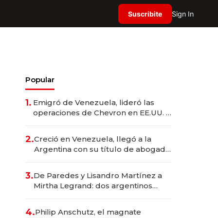
Suscribite
Sign In
Popular
1.
Emigró de Venezuela, lideró las
operaciones de Chevron en EE.UU. y
hoy es la única mujer CEO en Vaca
Muerta
2.
Creció en Venezuela, llegó a la
Argentina con su título de abogado
y construyó un imperio
gastronómico que revoluciona las
3.
De Paredes y Lisandro Martínez a
marcas "fast premium"
Mirtha Legrand: dos argentinos
impulsan el negocio del wellness
deportivo y el cuidado corporal
4.
Philip Anschutz, el magnate