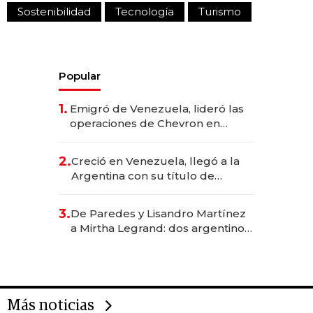
Sostenibilidad
Tecnología
Turismo
Popular
1.
Emigró de Venezuela, lideró las
operaciones de Chevron en
EE.UU. y hoy es la única mujer
CEO en Vaca Muerta
2.
Creció en Venezuela, llegó a la
Argentina con su título de
abogado y construyó un imperio
gastronómico que revoluciona
3.
De Paredes y Lisandro Martínez
las marcas "fast premium"
a Mirtha Legrand: dos argentinos
impulsan el negocio del wellness
deportivo y el cuidado corporal
Más noticias