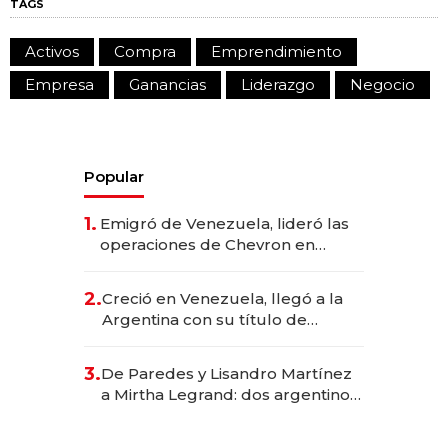
TAGS
Activos
Compra
Emprendimiento
Empresa
Ganancias
Liderazgo
Negocio
Popular
1.
Emigró de Venezuela, lideró las
operaciones de Chevron en
EE.UU. y hoy es la única mujer
CEO en Vaca Muerta
2.
Creció en Venezuela, llegó a la
Argentina con su título de
abogado y construyó un imperio
gastronómico que revoluciona
3.
De Paredes y Lisandro Martínez
las marcas "fast premium"
a Mirtha Legrand: dos argentinos
impulsan el negocio del wellness
deportivo y el cuidado corporal