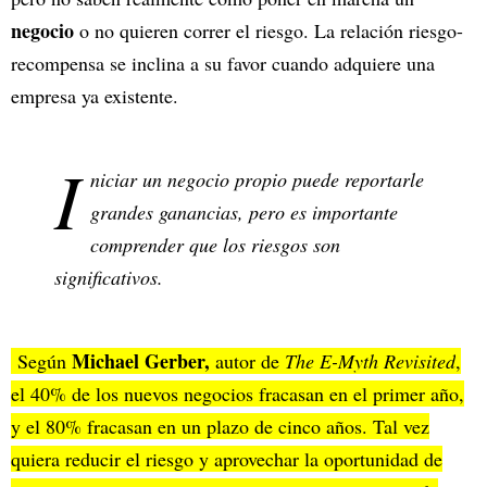
negocio
o no quieren correr el riesgo. La relación riesgo-
recompensa se inclina a su favor cuando adquiere una
empresa ya existente.
I
niciar un negocio propio puede reportarle
grandes ganancias, pero es importante
comprender que los riesgos son
significativos.
Michael Gerber,
Según
autor de
The E-Myth Revisited
,
el 40% de los nuevos negocios fracasan en el primer año,
y el 80% fracasan en un plazo de cinco años. Tal vez
quiera reducir el riesgo y aprovechar la oportunidad de