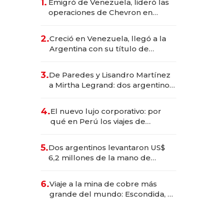
1.
Emigró de Venezuela, lideró las
operaciones de Chevron en
EE.UU. y hoy es la única mujer
CEO en Vaca Muerta
2.
Creció en Venezuela, llegó a la
Argentina con su título de
abogado y construyó un imperio
gastronómico que revoluciona
3.
De Paredes y Lisandro Martínez
las marcas "fast premium"
a Mirtha Legrand: dos argentinos
impulsan el negocio del wellness
deportivo y el cuidado corporal
4.
El nuevo lujo corporativo: por
qué en Perú los viajes de
negocios dejan de ser reuniones
para convertirse en experiencias
5.
Dos argentinos levantaron US$
transformadoras
6,2 millones de la mano de
Rauch, Englebienne y Woloski
6.
Viaje a la mina de cobre más
grande del mundo: Escondida, el
gigante chileno que exporta US$
14.000 millones anuales