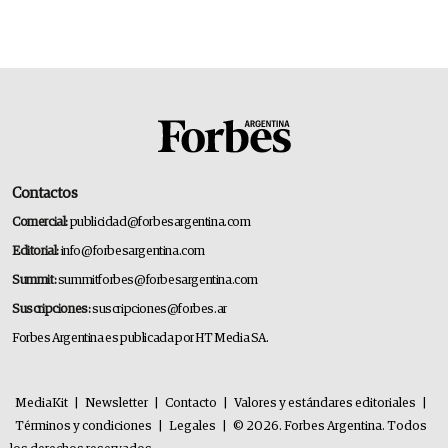
Contactos
Comercial:
publicidad@forbesargentina.com
Editorial:
info@forbesargentina.com
Summit:
summitforbes@forbesargentina.com
Suscripciones:
suscripciones@forbes.ar
Forbes Argentina es publicada por HT Media SA.
MediaKit
|
Newsletter
|
Contacto
|
Valores y estándares editoriales
|
Términos y condiciones
|
Legales
|
© 2026. Forbes Argentina. Todos