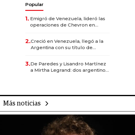
Popular
1.
Emigró de Venezuela, lideró las
operaciones de Chevron en
EE.UU. y hoy es la única mujer
CEO en Vaca Muerta
2.
Creció en Venezuela, llegó a la
Argentina con su título de
abogado y construyó un imperio
gastronómico que revoluciona
3.
De Paredes y Lisandro Martínez
las marcas "fast premium"
a Mirtha Legrand: dos argentinos
impulsan el negocio del wellness
deportivo y el cuidado corporal
Más noticias