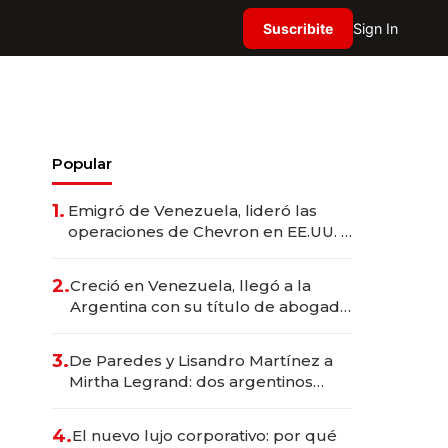
Suscribite
Sign In
Popular
1.
Emigró de Venezuela, lideró las
operaciones de Chevron en EE.UU. y
hoy es la única mujer CEO en Vaca
Muerta
2.
Creció en Venezuela, llegó a la
Argentina con su título de abogado
y construyó un imperio
gastronómico que revoluciona las
3.
De Paredes y Lisandro Martínez a
marcas "fast premium"
Mirtha Legrand: dos argentinos
impulsan el negocio del wellness
deportivo y el cuidado corporal
4.
El nuevo lujo corporativo: por qué