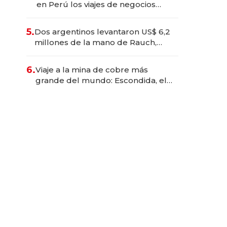
en Perú los viajes de negocios
dejan de ser reuniones para
convertirse en experiencias
5.
Dos argentinos levantaron US$ 6,2
transformadoras
millones de la mano de Rauch,
Englebienne y Woloski
6.
Viaje a la mina de cobre más
grande del mundo: Escondida, el
gigante chileno que exporta US$
14.000 millones anuales