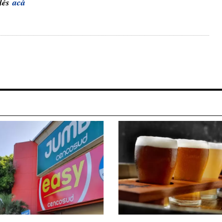
glés
acá