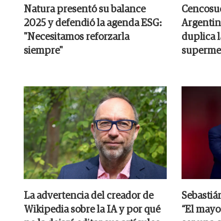
Natura presentó su balance
Cencosud
2025 y defendió la agenda ESG:
Argentin
"Necesitamos reforzarla
duplica 
siempre"
superme
La advertencia del creador de
Sebastiá
Wikipedia sobre la IA y por qué
“El mayor